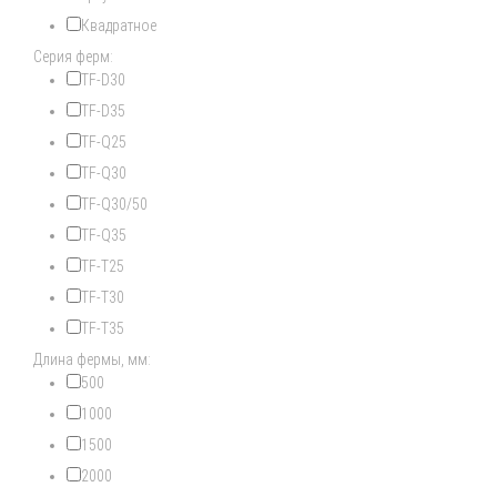
Квадратное
Серия ферм:
TF-D30
TF-D35
TF-Q25
TF-Q30
TF-Q30/50
TF-Q35
TF-T25
TF-T30
TF-T35
Длина фермы, мм:
500
1000
1500
2000