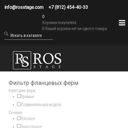
info@rosstage.com
+7 (812) 454-40-33
0
Корзина покупателя
В Вашей корзине нет ни одного товара.
Фильтр фланцевых ферм
Категория ферм:
Прямые
Соединительные модули
Сечение:
Плоское
Треугольное