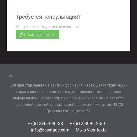
Требуется консультация?
Заполните форму и мы перезвоним.
Обратный звонок
Вся представленная на сайте информация, касающаяся технических
характеристик, наличия на складе, стоимости товаров, носит
информационный характер и ни при каких условиях не является
публичной офертой, определяемой положениями Статьи 437(2)
Гражданского кодекса РФ.
+7(812)454-40-33
+7(812)409-12-50
info@rosstage.com
Мы в Vkontakte