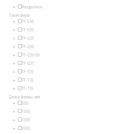
Квадратное
Серия ферм:
TF-D30
TF-D35
TF-Q25
TF-Q30
TF-Q30/50
TF-Q35
TF-T25
TF-T30
TF-T35
Длина фермы, мм:
500
1000
1500
2000