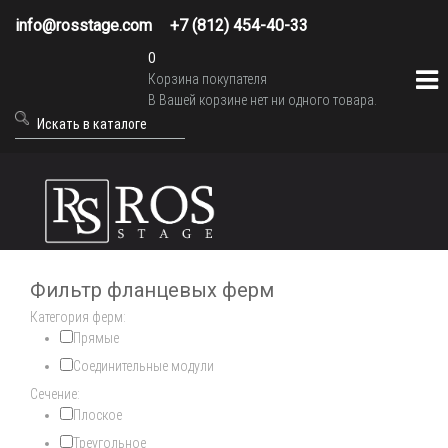
info@rosstage.com
+7 (812) 454-40-33
0
Корзина покупателя
В Вашей корзине нет ни одного товара.
Фильтр фланцевых ферм
Категория ферм:
Прямые
Соединительные модули
Сечение:
Плоское
Треугольное