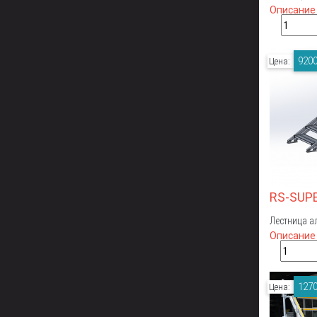
Описание
9200
Цена:
RS-SUP
Лестница а
Описание
1270
Цена: