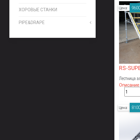
9600
Цена:
ХОРОВЫЕ СТАНКИ
PIPE&DRAPE
RS-SUP
Лестница а
Описание
8100
Цена: