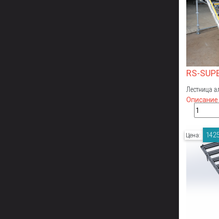
RS-SUP
Лестница а
Описание
1425
Цена: