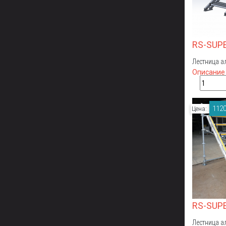
RS-SUP
Лестница а
Описание
1120
Цена:
RS-SUP
Лестница а