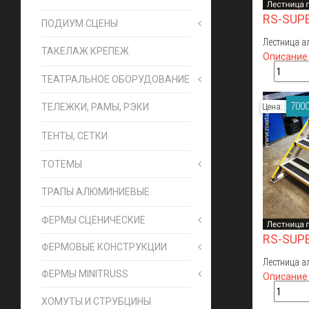
RS-SUP
ПОДИУМ СЦЕНЫ
Лестница а
ТАКЕЛАЖ КРЕПЕЖ
Описание
ТЕАТРАЛЬНОЕ ОБОРУДОВАНИЕ
7000
ТЕЛЕЖКИ, РАМЫ, РЭКИ
Цена:
ТЕНТЫ, СЕТКИ
ТОТЕМЫ
ТРАПЫ АЛЮМИНИЕВЫЕ
ФЕРМЫ СЦЕНИЧЕСКИЕ
RS-SUP
ФЕРМОВЫЕ КОНСТРУКЦИИ
Лестница а
ФЕРМЫ MINITRUSS
Описание
ХОМУТЫ И СТРУБЦИНЫ