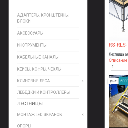
АДАПТЕРЫ, КРОНШТЕЙНЫ,
БЛОКИ
АКСЕССУАРЫ
RS-RLS
ИНСТРУМЕНТЫ
Лестница а
КАБЕЛЬНЫЕ КАНАЛЫ
Описание
КЕЙСЫ, КОФРЫ, ЧЕХЛЫ
6000
КЛИНОВЫЕ ЛЕСА
Цена:
ЛЕБЕДКИ И КОНТРОЛЛЕРЫ
ЛЕСТНИЦЫ
МОНТАЖ LED ЭКРАНОВ
ОПОРЫ