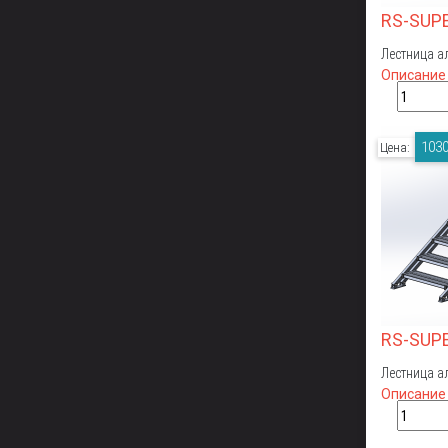
RS-SUP
Лестница а
Описание
1030
Цена:
RS-SUP
Лестница а
Описание