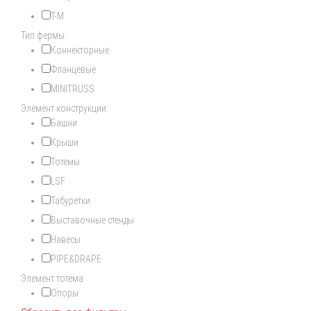
T-M
Тип фермы:
Коннекторные
Фланцевые
MINITRUSS
Элемент конструкции:
Башни
Крыши
Тотемы
LSF
Табуретки
Выставочные стенды
Навесы
PIPE&DRAPE
Элемент тотема
Опоры