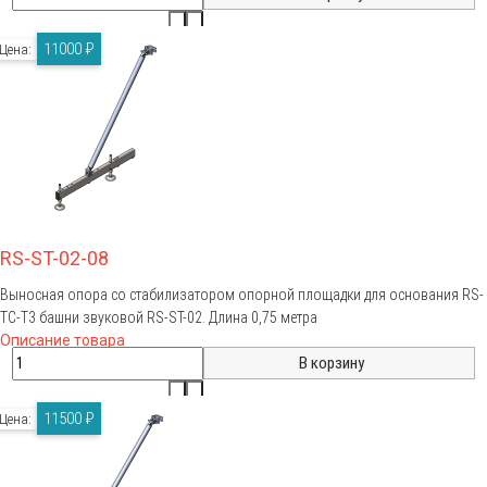
11000 ₽
Цена:
RS-ST-02-08
Выносная опора со стабилизатором опорной площадки для основания RS-
TC-T3 башни звуковой RS-ST-02. Длина 0,75 метра
Описание товара
11500 ₽
Цена: