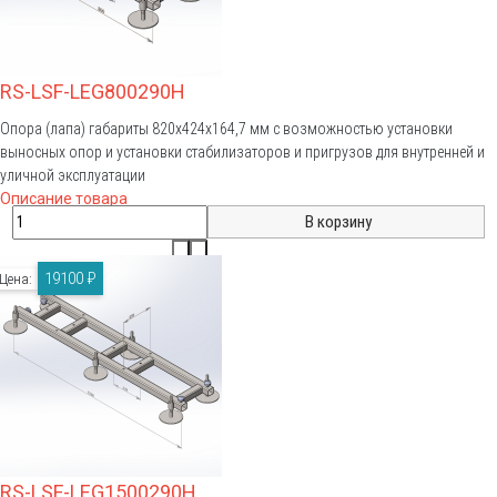
RS-LSF-LEG800290H
Опора (лапа) габариты 820x424x164,7 мм с возможностью установки
выносных опор и установки стабилизаторов и пригрузов для внутренней и
уличной эксплуатации
Описание товара
19100 ₽
Цена:
RS-LSF-LEG1500290H