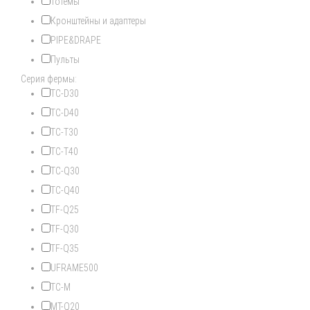
Тотемы
Кронштейны и адаптеры
PIPE&DRAPE
Пульты
Серия фермы:
TC-D30
TC-D40
TC-T30
TC-T40
TC-Q30
TC-Q40
TF-Q25
TF-Q30
TF-Q35
UFRAME500
TC-M
MT-Q20