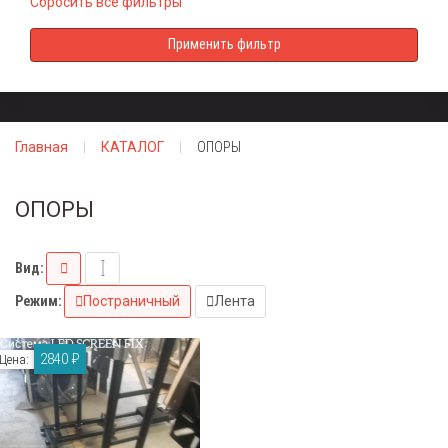
Сбросить все фильтры
Главная
КАТАЛОГ
ОПОРЫ
ОПОРЫ
Вид:
Режим:
Постраничный
Лента
2840 ₽
Цена: