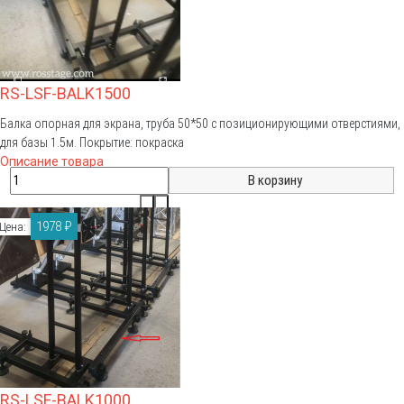
RS-LSF-BALK1500
Балка опорная для экрана, труба 50*50 с позиционирующими отверстиями,
для базы 1.5м. Покрытие: покраска
Описание товара
1978 ₽
Цена:
RS-LSF-BALK1000