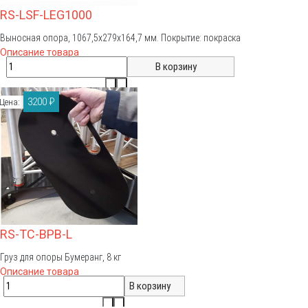
RS-LSF-LEG1000
Выносная опора, 1067,5х279х164,7 мм. Покрытие: покраска
Описание товара
3200 ₽
Цена:
RS-TC-BPB-L
Груз для опоры Бумеранг, 8 кг
Описание товара