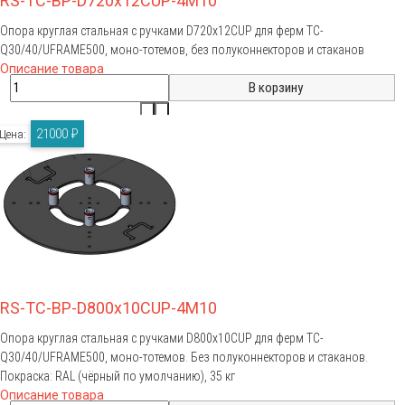
RS-TC-BP-D720x12CUP-4M10
Опора круглая стальная с ручками D720x12CUP для ферм TC-
Q30/40/UFRAME500, моно-тотемов, без полуконнекторов и стаканов
Описание товара
21000 ₽
Цена:
RS-TC-BP-D800x10CUP-4M10
Опора круглая стальная с ручками D800x10CUP для ферм TC-
Q30/40/UFRAME500, моно-тотемов. Без полуконнекторов и стаканов.
Покраска: RAL (чёрный по умолчанию), 35 кг
Описание товара