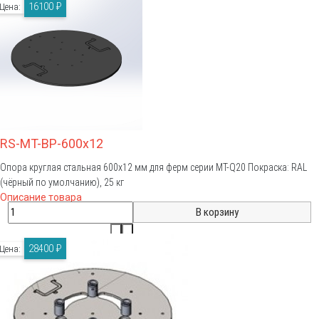
16100 ₽
Цена:
RS-MT-BP-600x12
Опора круглая стальная 600х12 мм для ферм серии MT-Q20 Покраска: RAL
(чёрный по умолчанию), 25 кг
Описание товара
28400 ₽
Цена: