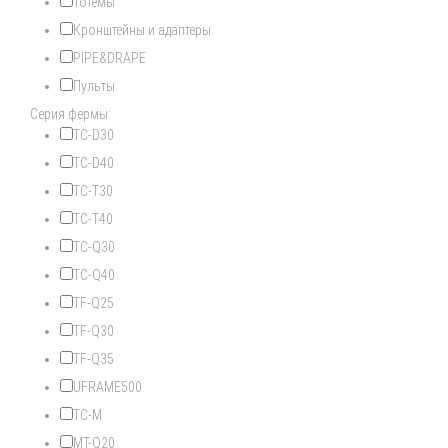
Тотемы
Кронштейны и адаптеры
PIPE&DRAPE
Пульты
Серия фермы:
TC-D30
TC-D40
TC-T30
TC-T40
TC-Q30
TC-Q40
TF-Q25
TF-Q30
TF-Q35
UFRAME500
TC-M
MT-Q20