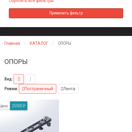
Сбросить все фильтры
Главная
КАТАЛОГ
ОПОРЫ
ОПОРЫ
Вид:
Режим:
Постраничный
Лента
25500 ₽
Цена: