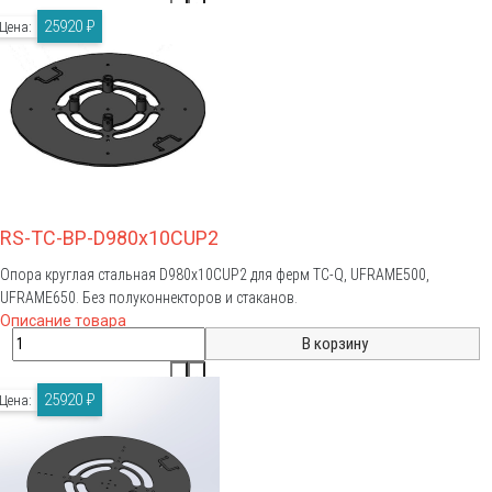
25920 ₽
Цена:
RS-TC-BP-D980x10CUP2
Опора круглая стальная D980x10CUP2 для ферм TC-Q, UFRAME500,
UFRAME650. Без полуконнекторов и стаканов.
Описание товара
25920 ₽
Цена: