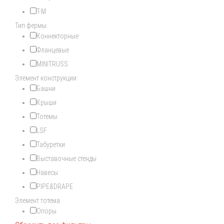
T-M
Тип фермы:
Коннекторные
Фланцевые
MINITRUSS
Элемент конструкции:
Башни
Крыши
Тотемы
LSF
Табуретки
Выставочные стенды
Навесы
PIPE&DRAPE
Элемент тотема
Опоры