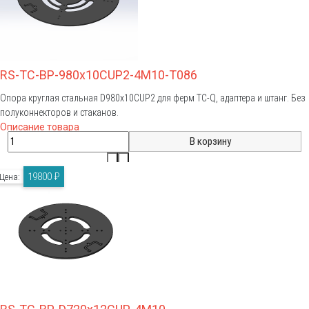
RS-TC-BP-980x10CUP2-4M10-T086
Опора круглая стальная D980x10CUP2 для ферм TC-Q, адаптера и штанг. Без
полуконнекторов и стаканов.
Описание товара
19800 ₽
Цена: