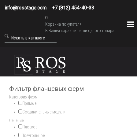
info@rosstage.com
+7 (812) 454-40-33
0
Корзина покупателя
В Вашей корзине нет ни одного товара.
Фильтр фланцевых ферм
Категория ферм:
Прямые
Соединительные модули
Сечение:
Плоское
Треугольное