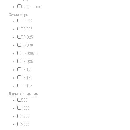
Квадратное
Серия ферм:
TF-D30
TF-D35
TF-Q25
TF-Q30
TF-Q30/50
TF-Q35
TF-T25
TF-T30
TF-T35
Длина фермы, мм:
500
1000
1500
2000