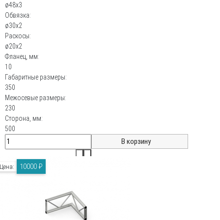
ø48х3
Обвязка:
ø30х2
Раскосы:
ø20х2
Фланец, мм:
10
Габаритные размеры:
350
Межосевые размеры:
230
Сторона, мм:
500
10000 ₽
Цена: