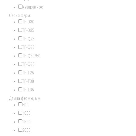
Квадратное
Серия ферм:
TF-D30
TF-D35
TF-Q25
TF-Q30
TF-Q30/50
TF-Q35
TF-T25
TF-T30
TF-T35
Длина фермы, мм:
500
1000
1500
2000