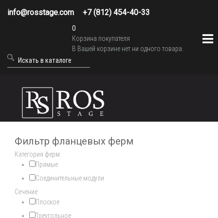
info@rosstage.com
+7 (812) 454-40-33
0
Корзина покупателя
В Вашей корзине нет ни одного товара.
Фильтр фланцевых ферм
Категория ферм:
Прямые
Соединительные модули
Сечение:
Плоское
Треугольное