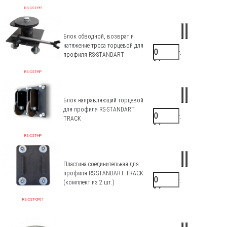
RS-CST-PR
Блок обводной, возврат и
натяжение троса торцевой для
3878 ₽/шт.
профиля RS-STANDART
0 ₽
RS-CST-RP
Блок направляющий торцевой
для профиля RS-STANDART
5363 ₽/шт.
TRACK
0 ₽
RS-CST-HP
Пластина соединительная для
профиля RS STANDART TRACK
4950 ₽/шт.
(комплект из 2 шт.)
0 ₽
RS-CST-CP01