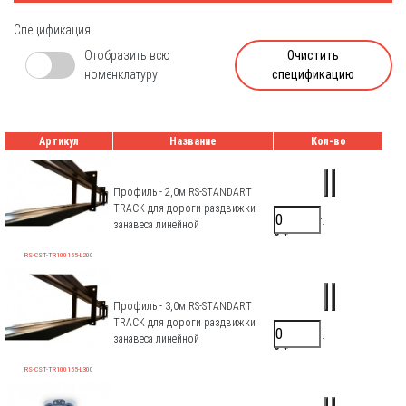
Спецификация
Отобразить всю
Очистить
номенклатуру
спецификацию
Артикул
Название
Кол-во
Профиль - 2,0м RS-STANDART
TRACK для дороги раздвижки
5500 ₽/шт.
занавеса линейной
0 ₽
RS-CST-TR100155-L200
Профиль - 3,0м RS-STANDART
TRACK для дороги раздвижки
8250 ₽/шт.
занавеса линейной
0 ₽
RS-CST-TR100155-L300