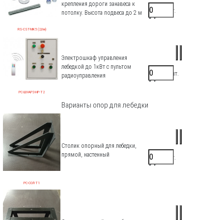
крепления дороги занавеса к
1000 ₽/шт.
потолку. Высота подвеса до 2 м
0 ₽
RS-CST-MK5 (2,0м)
Электрошкаф управления
лебедкой до 1кВт с пультом
67200 ₽/шт.
радиоуправления
0 ₽
РС-ШУАРЗ-НР-Т2
Варианты опор для лебедки
Столик опорный для лебедки,
прямой, настенный
6500 ₽/шт.
0 ₽
РС-СОЛ-Т1