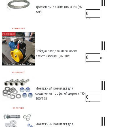
Трос стальной 3мм DIN 3055 (м/
пог)
50 ₽/шт.
0 ₽
RS-ROPE-ST-3
Лебедка раздвижки занавеса
электрическая 0,37 кВт
95000 ₽/шт.
0 ₽
РС-ЛЭРЗ-0,37
Монтажный комплект для
соединения профилей дороги TR-
204 ₽/шт.
100/155
0 ₽
RS-CST-MK2
Монтажный комплект для