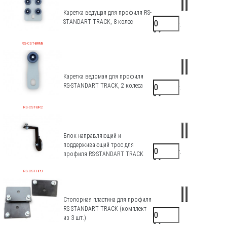
Каретка ведущая для профиля RS-
STANDART TRACK, 8 колес
4664 ₽/шт.
0 ₽
RS-CST-BRM8
Каретка ведомая для профиля
RS-STANDART TRACK, 2 колеса
1045 ₽/шт.
0 ₽
RS-CST-BR2
Блок направляющий и
поддерживающий трос для
1317 ₽/шт.
профиля RS-STANDART TRACK
0 ₽
RS-CST-HPU
Стопорная пластина для профиля
RS STANDART TRACK (комплект
825 ₽/шт.
из 3 шт.)
0 ₽