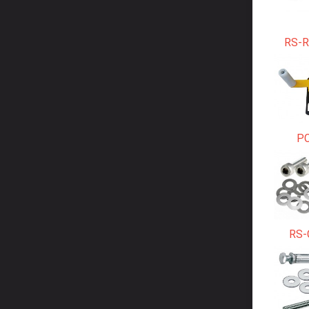
RS-R
Р
RS-