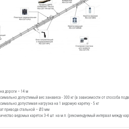
на дороги – 14 м
симально допустимый вес занавеса - 300 кг (в зависимости от способа подв
симально допустимая нагрузка на 1 ведомую каретку - 5 кг
ат привода стальной – Ø3 мм
ичество ведомых кареток 3-4 шт. на м.п. (рекомендуемый интервал между ка