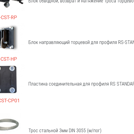
Блок обводной, возврат и натяжение троса торцев
-CST-RP
Блок направляющий торцевой для профиля RS-ST
-CST-HP
Пластина соединительная для профиля RS STANDART
CST-CP01
Трос стальной 3мм DIN 3055 (м/пог)