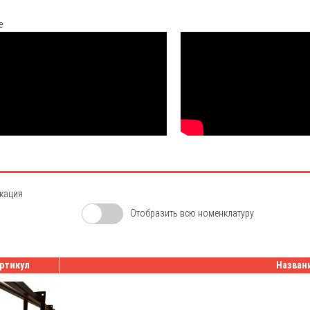
е
кация
Отобразить всю номенклатуру
ртикул
Назван