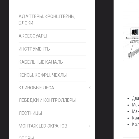
АДАПТЕРЫ, КРОНШТЕЙНЫ,
БЛОКИ
АКСЕССУАРЫ
ИНСТРУМЕНТЫ
КАБЕЛЬНЫЕ КАНАЛЫ
КЕЙСЫ, КОФРЫ, ЧЕХЛЫ
КЛИНОВЫЕ ЛЕСА
Дли
ЛЕБЕДКИ И КОНТРОЛЛЕРЫ
Мак
Мак
ЛЕСТНИЦЫ
Кан
Кол
МОНТАЖ LED ЭКРАНОВ
ОПОРЫ