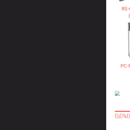
RS-
РС-