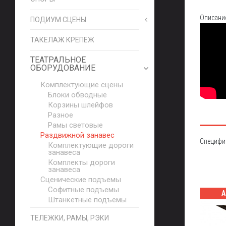
Описани
ПОДИУМ СЦЕНЫ
ТАКЕЛАЖ КРЕПЕЖ
ТЕАТРАЛЬНОЕ
ОБОРУДОВАНИЕ
Комплектующие сцены
Блоки обводные
Корзины шлейфов
Разное
Рамы световые
Раздвижной занавес
Специфи
Комплектующие дороги
занавеса
Комплекты дороги
занавеса
Сценические подъемы
Софитные подъемы
А
Штанкетные подъемы
ТЕЛЕЖКИ, РАМЫ, РЭКИ