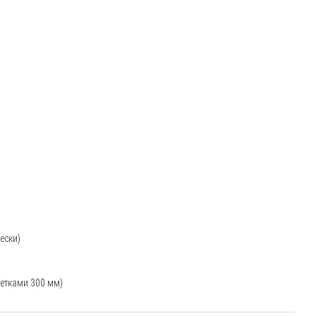
ески)
ретками 300 мм)