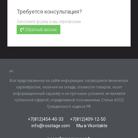
Требуется консультация?
Заполните форму и мы перезвоним.
Обратный звонок
Вся представленная на сайте информация, касающаяся технических
характеристик, наличия на складе, стоимости товаров, носит
информационный характер и ни при каких условиях не является
публичной офертой, определяемой положениями Статьи 437(2)
Гражданского кодекса РФ.
+7(812)454-40-33
+7(812)409-12-50
info@rosstage.com
Мы в Vkontakte