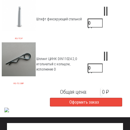
Штифт фиксирующий стальной
170 ₽/шт.
0 ₽
RS-TC-P
Шплинт ЦИНК DIN11024 2,0
игольчатый с кольцом,
17 ₽/шт.
исполнение D
0 ₽
RS-TC-SRP
Общая цена:
0 ₽