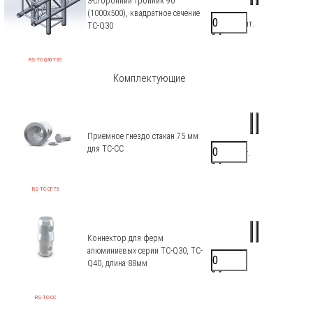
3-сторонний тройник 90°
(1000x500), квадратное сечение
25000 ₽/шт.
TC-Q30
0 ₽
RS-TC-Q30T35
Комплектующие
Приемное гнездо стакан 75 мм
для TC-CC
1100 ₽/шт.
0 ₽
RS-TC-CF75
Коннектор для ферм
алюминиевых серии TC-Q30, TC-
880 ₽/шт.
Q40, длина 88мм
0 ₽
RS-TC-CC