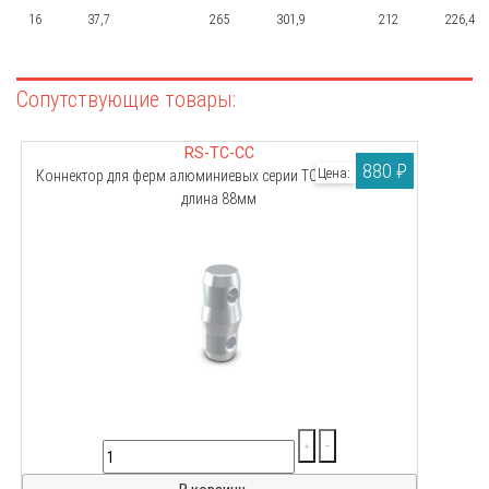
16
37,7
265
301,9
212
226,4
RS-TC-CC
880 ₽
Цена:
Коннектор для ферм алюминиевых серии TC-Q30, TC-Q40,
длина 88мм