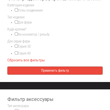
Категория изделия
Узлы соединения
Тип изделия
Для ферм
Куда крепим?
На коннектор / резьбу
Для серии ферм
Серия 30
Серия 40
Сбросить все фильтры
Фильтр аксессуары
Тип аксессуара: