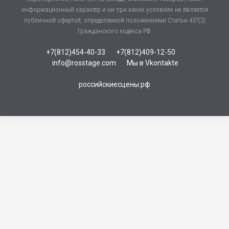
информационный характер и ни при каких условиях не является
публичной офертой, определяемой положениями Статьи 437(2)
Гражданского кодекса РФ.
+7(812)454-40-33
+7(812)409-12-50
info@rosstage.com
Мы в Vkontakte
российскиесцены.рф