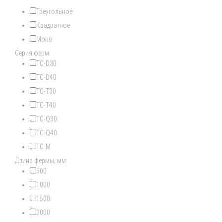
Треугольное
Квадратное
Моно
Серия ферм:
TC-D30
TC-D40
TC-T30
TC-T40
TC-Q30
TC-Q40
TC-M
Длина фермы, мм:
500
1000
1500
2000