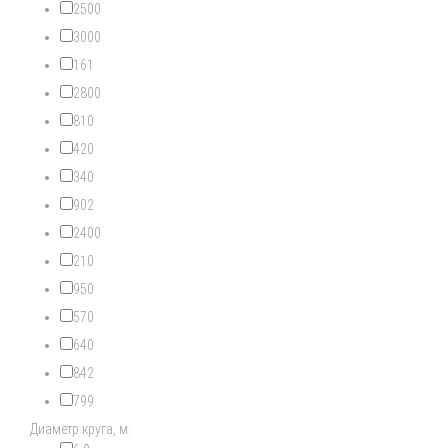
2500
3000
161
2800
810
420
340
902
2400
210
950
570
640
842
799
Диаметр круга, м: