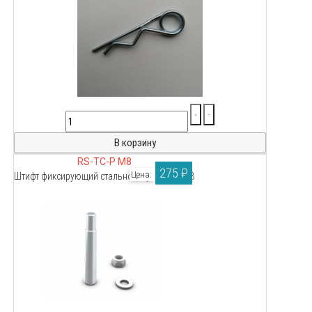
RS-TC-P M8
275 ₽
Цена:
Штифт фиксирующий стальной с резьбой M8