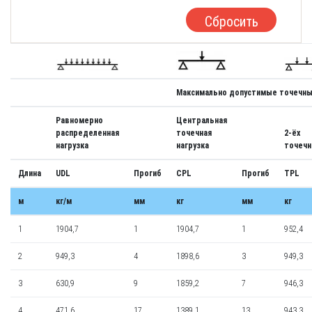
Сбросить
Максимально допустимые точечны
Равномерно
Центральная
распределенная
точечная
2-ёх
нагрузка
нагрузка
точечн
Длина
UDL
Прогиб
CPL
Прогиб
TPL
м
кг/м
мм
кг
мм
кг
1
1904,7
1
1904,7
1
952,4
2
949,3
4
1898,6
3
949,3
3
630,9
9
1859,2
7
946,3
4
471,6
17
1389,1
13
943,3