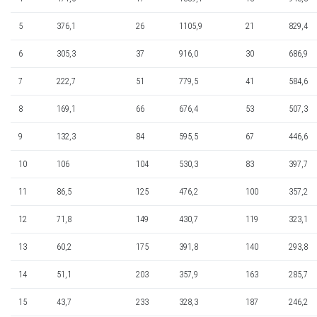
5
376,1
26
1105,9
21
829,4
6
305,3
37
916,0
30
686,9
7
222,7
51
779,5
41
584,6
8
169,1
66
676,4
53
507,3
9
132,3
84
595,5
67
446,6
10
106
104
530,3
83
397,7
11
86,5
125
476,2
100
357,2
12
71,8
149
430,7
119
323,1
13
60,2
175
391,8
140
293,8
14
51,1
203
357,9
163
285,7
15
43,7
233
328,3
187
246,2