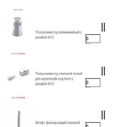
RS-TC-CC
Полуконнектор алюминиевый с
резьбой М12
935 ₽/шт.
0 ₽
RS-TC-CON64A
Полуконнектор стальной полый
для мультикуба под болт с
1100 ₽/шт.
резьбой М12
0 ₽
RS-TC-CON44B
Штифт фиксирующий стальной
170 ₽/шт.