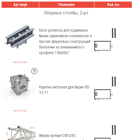
Артикул
Название
Кол-во
Опорные столбы, 2 шт.
Блок роликов для подъемных
башен сценических комплексов и
прочих фермовых конструкций
31200 ₽/шт.
Выполнен из алюминиевого
0 ₽
профиля 150х65х7
RS-TC-T1-02
Каретка листовая для башен RS-
TC-T1
96000 ₽/шт.
0 ₽
RS-TC-T1-03
Ферма прямая 287х287,