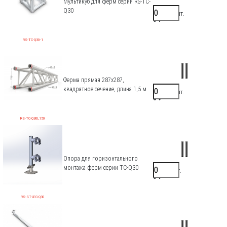
Мультикуб для ферм серии RS-TC-
Q30
45000 ₽/шт.
0 ₽
RS-TC-Q30-1
Ферма прямая 287х287,
квадратное сечение, длина 1,5 м
25700 ₽/шт.
0 ₽
RS-TC-Q30L150
Опора для горизонтального
монтажа ферм серии TC-Q30
6000 ₽/шт.
0 ₽
RS-ST-LEG-Q30