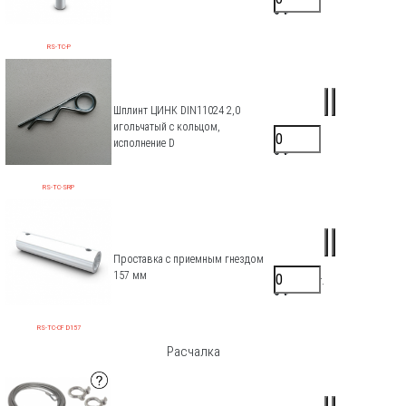
0 ₽
RS-TC-P
Шплинт ЦИНК DIN11024 2,0
игольчатый с кольцом,
17 ₽/шт.
исполнение D
0 ₽
RS-TC-SRP
Проставка с приемным гнездом
157 мм
2500 ₽/шт.
0 ₽
RS-TC-CF D157
Расчалка