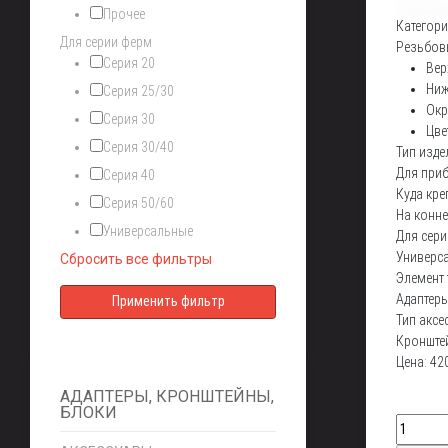
Прочее
Категори
Для серии ферм
Резьбов
Серия 20
Вер
Ниж
Серия 25/30
Окр
Серия 30
Цве
Серия 30/40
Тип изде
Для при
Серия 40
Куда кре
Серия 50/60
На конне
Универсальные
Для сер
Универс
Сбросить все фильтры
Элемент 
Адаптеры
Тип аксе
Кронште
Цена:
42
АДАПТЕРЫ, КРОНШТЕЙНЫ,
БЛОКИ