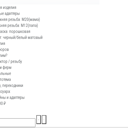
я изделия
ые адаптеры
хняя резьба: М20(мама)
няя резьба: М12(папа)
аска: порошковая
т: черный/белый матовый
лия
боров
пим?
ктор / резьбу
ии ферм
альные
тотема
, переходники
ссуара:
йны и адаптеры
00
₽