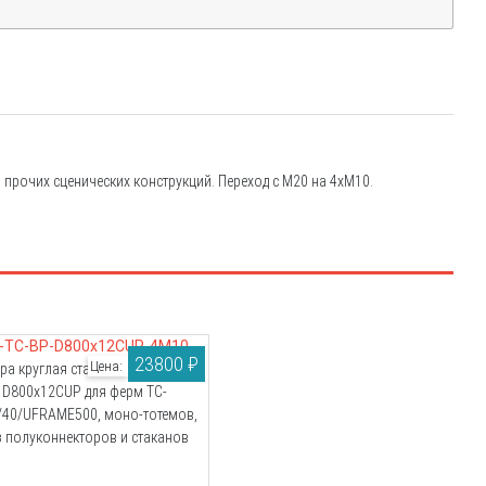
и прочих сценических конструкций. Переход с М20 на 4хМ10.
-TC-BP-D800x12CUP-4M10
23800 ₽
Цена:
ра круглая стальная с ручками
D800x12CUP для ферм TC-
/40/UFRAME500, моно-тотемов,
з полуконнекторов и стаканов