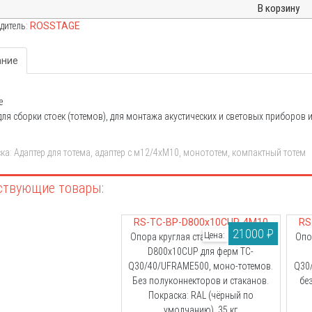
дитель:
ROSSTAGE
ание
е
для сборки стоек (тотемов), для монтажа акустических и световых приборов 
ка: Адаптер
для тотема, адаптер с м12/4хМ10, монототем, компактный тотем
RS-TC-BP-D800x10CUP-4M10
RS
21000 ₽
Цена:
Опора круглая стальная с ручками
Опо
D800x10CUP для ферм TC-
Q30/40/UFRAME500, моно-тотемов.
Q30
Без полуконнекторов и стаканов.
бе
Покраска: RAL (чёрный по
умолчанию), 35 кг