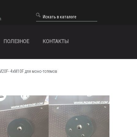
а.
ПОЛЕЗНОЕ
КОНТАКТЫ
M20F- 4xM10F для моно-тотемов