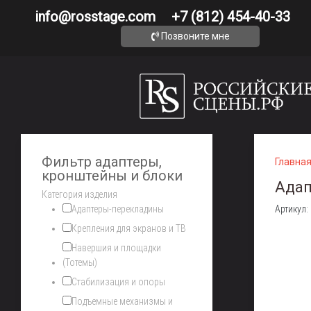
info@rosstage.com
+7 (812) 454-40-33
Позвоните мне
Фильтр адаптеры,
Главна
кронштейны и блоки
Адап
Категория изделия
Адаптеры-перекладины
Артикул
Крепления для экранов и ТВ
Навершия и площадки
(Тотемы)
Стабилизация и опоры
Подъемные механизмы и