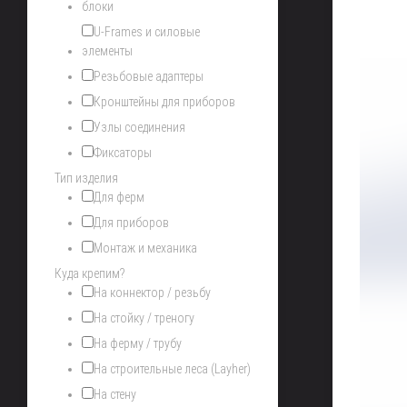
блоки
U-Frames и силовые
элементы
Резьбовые адаптеры
Кронштейны для приборов
Узлы соединения
Фиксаторы
Тип изделия
Для ферм
Для приборов
Монтаж и механика
Куда крепим?
На коннектор / резьбу
На стойку / треногу
На ферму / трубу
На строительные леса (Layher)
На стену