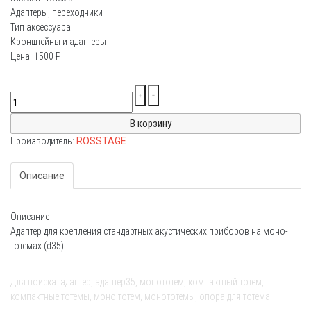
Адаптеры, переходники
Тип аксессуара:
Кронштейны и адаптеры
Цена:
1500
₽
Производитель:
ROSSTAGE
Описание
Описание
Адаптер для крепления стандартных акустических приборов на моно-
тотемах (d35).
Для поиска: адаптер, адаптер35, монототем, компактный тотем,
компактные тотемы, моно тотем, монототемы, опора для тотема