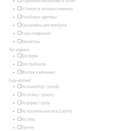
Подъемные механизмы и блоки
U-Frames и силовые элементы
Резьбовые адаптеры
Кронштейны для приборов
Узлы соединения
Фиксаторы
Тип изделия
Для ферм
Для приборов
Монтаж и механика
Куда крепим?
На коннектор / резьбу
На стойку / треногу
На ферму / трубу
На строительные леса (Layher)
На стену
Прочее