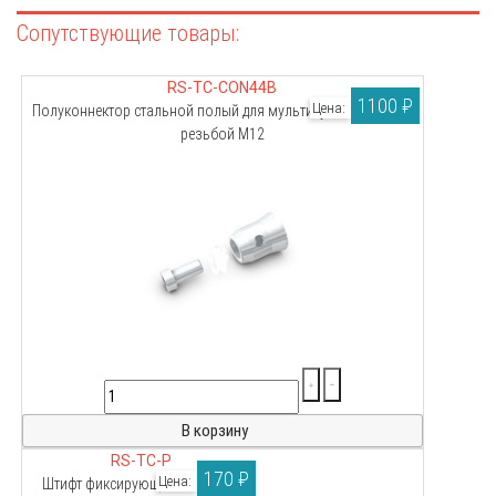
RS-TC-CON44B
1100 ₽
Цена:
Полуконнектор стальной полый для мультикуба под болт с
резьбой М12
RS-TC-P
170 ₽
Цена:
Штифт фиксирующий стальной