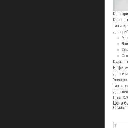
Категори
Кронште
Тип изде
Для при
Мат
Дли
Хом
Осн
Куда кре
На ферму
Для сер
Универс
Тип аксе
Для све
Цена:
37
Цена бе
Скидка: