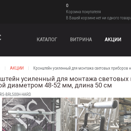
0
Корзина покупателя
В Вашей корзине нет ни одного товар
КАТАЛОГ
ВИТРИНА
АКЦИИ
я
АКЦИИ
Кронштейн усиленный для монтажа световых приборов на
штейн усиленный для монтажа световых 
ой диаметром 48-52 мм, длина 50 см
: RS-BRL500H-HARD