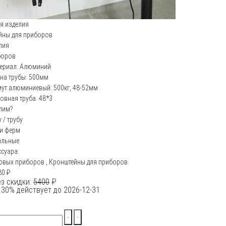
я изделия
йны для приборов
лия
боров
ериал: Алюминий
на трубы: 500мм
ут алюминиевый: 500кг, 48-52мм
овная труба: 48*3
пим?
 / трубу
ии ферм
альные
ссуара:
товых приборов
,
Кронштейны для приборов
80
₽
з скидки:
5400
₽
 30% действует до 2026-12-31