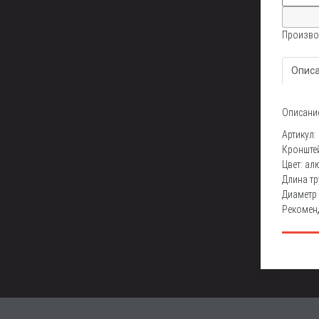
Произво
Опис
Описани
Артикул
Кронштей
Цвет: а
Длина тр
Диаметр
Рекоменд