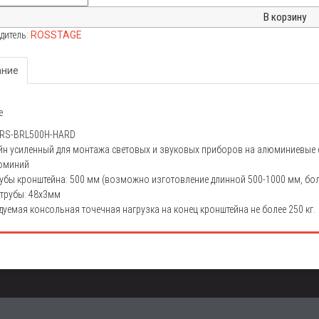
дитель:
ROSSTAGE
ание
е
: RS-BRL500H-HARD
н усиленный для монтажа световых и звуковых приборов на алюминиевые ф
люминий
убы кронштейна: 500 мм (возможно изготовление длинной 500-1000 мм, бо
 трубы: 48х3мм
уемая консольная точечная нагрузка на конец кронштейна не более 250 кг.