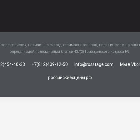
характеристик, наличия на складе, стоимости товаров, носит информационный
определяемой положениями Статьи 437(2) Гражданского кодекса РФ.
2)454-40-33
+7(812)409-12-50
info@rosstage.com
Мы в Vko
российскиесцены.рф