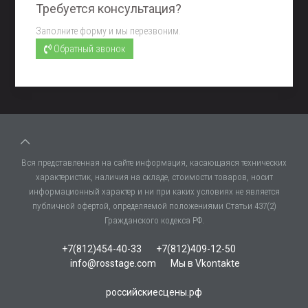
Требуется консультация?
Заполните форму и мы перезвоним.
Обратный звонок
Вся представленная на сайте информация, касающаяся технических
характеристик, наличия на складе, стоимости товаров, носит
информационный характер и ни при каких условиях не является
публичной офертой, определяемой положениями Статьи 437(2)
Гражданского кодекса РФ.
+7(812)454-40-33
+7(812)409-12-50
info@rosstage.com
Мы в Vkontakte
российскиесцены.рф