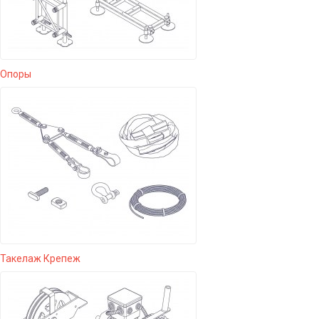
Опоры
Такелаж Крепеж