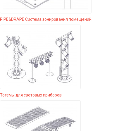
PIPE&DRAPE Система зонирования помещений
Тотемы для световых приборов