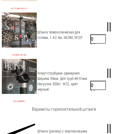
RS-TC-BP-600x12
Штанга телескопическая для
тотема, 1.4-2.4м, M20M, M12F
8800 ₽/шт.
0 ₽
RS-ROD140240
Хомут-струбцина одинарная.
Ширина 50мм. Для труб 48-51мм.
Нагрузка 500кг. М12, цвет
1500 ₽/шт.
0 ₽
черный
RS-CLAMP02
Варианты горизонтальной штанги
Штанга (ригель) с пластиковыми