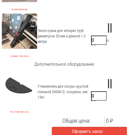
RS-BAG-D600x30
Чехол сумка для четырех труб
диаметром 50 мм и длиной 1,5
16500 ₽/шт.
метра
0 ₽
RS-BAG-1500x50x4
Дополнительное оборудование
Утяжелитель для опоры круглой
стальной D600х12, покраска, вес
8000 ₽/шт.
13кг.
0 ₽
RS-TC-BP-600x12G
Общая цена:
0 ₽