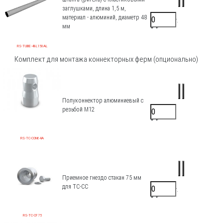
заглушками, длина 1,5 м,
материал - алюминий, диаметр 48
2100 ₽/шт.
0 ₽
мм
RS-TUBE-48L150AL
Комплект для монтажа коннекторных ферм (опционально)
Полуконнектор алюминиевый с
резьбой М12
935 ₽/шт.
0 ₽
RS-TC-CON64A
Приемное гнездо стакан 75 мм
для TC-CC
1100 ₽/шт.
0 ₽
RS-TC-CF75