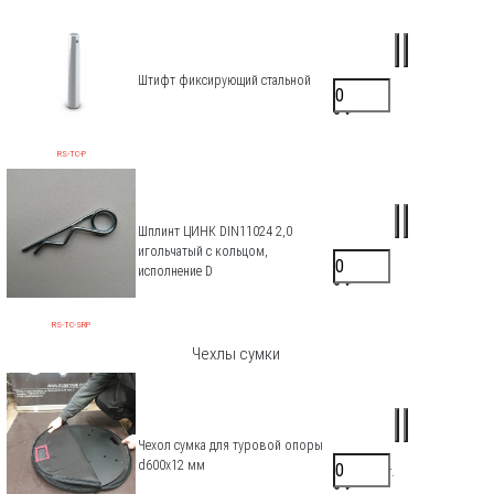
Штифт фиксирующий стальной
170 ₽/шт.
0 ₽
RS-TC-P
Шплинт ЦИНК DIN11024 2,0
игольчатый с кольцом,
17 ₽/шт.
исполнение D
0 ₽
RS-TC-SRP
Чехлы сумки
Чехол сумка для туровой опоры
d600х12 мм
7520 ₽/шт.
0 ₽