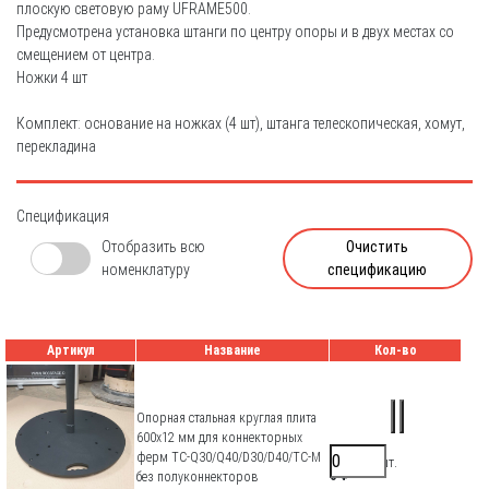
плоскую световую раму UFRAME500.
Предусмотрена установка штанги по центру опоры и в двух местах со
смещением от центра.
Ножки 4 шт
Комплект: основание на ножках (4 шт), штанга телескопическая, хомут,
перекладина
Спецификация
Отобразить всю
Очистить
номенклатуру
спецификацию
Артикул
Название
Кол-во
Опорная стальная круглая плита
600х12 мм для коннекторных
ферм TC-Q30/Q40/D30/D40/TC-M
17600 ₽/шт.
0 ₽
без полуконнекторов