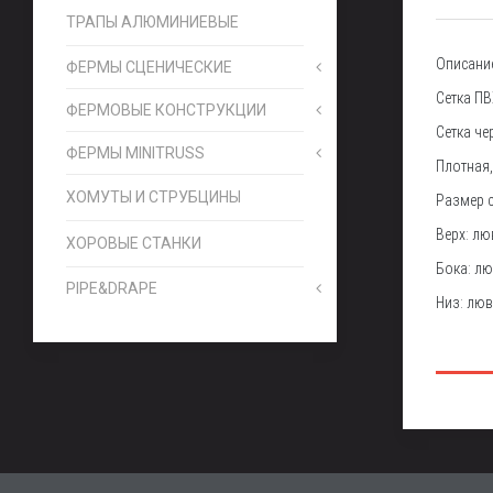
ТРАПЫ АЛЮМИНИЕВЫЕ
Описани
ФЕРМЫ СЦЕНИЧЕСКИЕ
Сетка ПВ
ФЕРМОВЫЕ КОНСТРУКЦИИ
Сетка че
ФЕРМЫ MINITRUSS
Плотная,
ХОМУТЫ И СТРУБЦИНЫ
Размер с
Верх: л
ХОРОВЫЕ СТАНКИ
Бока: л
PIPE&DRAPE
Низ: лю