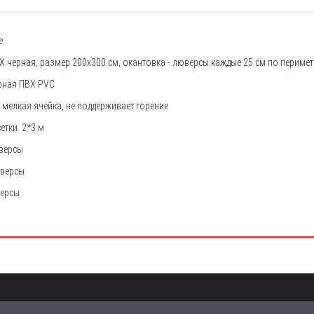
е
Х черная, размер 200х300 см, окантовка - люверсы каждые 25 см по перимет
рная ПВХ PVC
 мелкая ячейка, не поддерживает горение
етки: 2*3 м
юверсы
юверсы
версы