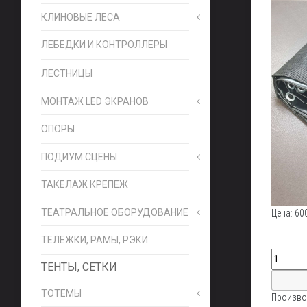
КЛИНОВЫЕ ЛЕСА
ЛЕБЕДКИ И КОНТРОЛЛЕРЫ
ЛЕСТНИЦЫ
МОНТАЖ LED ЭКРАНОВ
ОПОРЫ
ПОДИУМ СЦЕНЫ
ТАКЕЛАЖ КРЕПЕЖ
ТЕАТРАЛЬНОЕ ОБОРУДОВАНИЕ
Цена:
60
ТЕЛЕЖКИ, РАМЫ, РЭКИ
ТЕНТЫ, СЕТКИ
ТОТЕМЫ
Произво