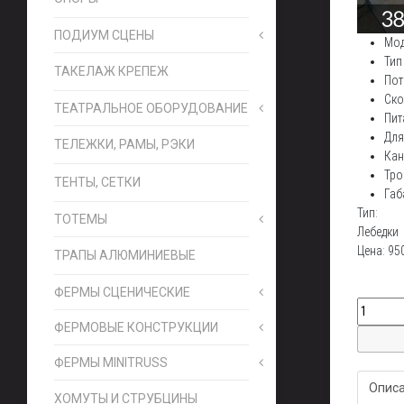
ПОДИУМ СЦЕНЫ
Мод
Тип
ТАКЕЛАЖ КРЕПЕЖ
Пот
Ско
ТЕАТРАЛЬНОЕ ОБОРУДОВАНИЕ
Пит
Для
ТЕЛЕЖКИ, РАМЫ, РЭКИ
Кан
Тро
ТЕНТЫ, СЕТКИ
Габ
Тип:
ТОТЕМЫ
Лебедки
Цена:
95
ТРАПЫ АЛЮМИНИЕВЫЕ
ФЕРМЫ СЦЕНИЧЕСКИЕ
ФЕРМОВЫЕ КОНСТРУКЦИИ
ФЕРМЫ MINITRUSS
Опис
ХОМУТЫ И СТРУБЦИНЫ