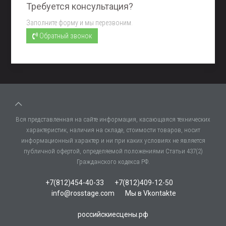
Требуется консультация?
Заполните форму и мы перезвоним.
Обратный звонок
Вся представленная на сайте информация, касающаяся технических
характеристик, наличия на складе, стоимости товаров, носит
информационный характер и ни при каких условиях не является
публичной офертой, определяемой положениями Статьи 437(2)
Гражданского кодекса РФ.
+7(812)454-40-33
+7(812)409-12-50
info@rosstage.com
Мы в Vkontakte
российскиесцены.рф