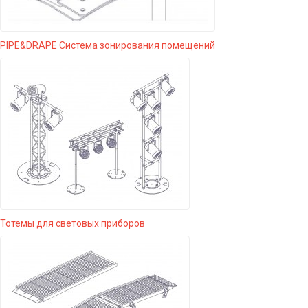
PIPE&DRAPE Система зонирования помещений
Тотемы для световых приборов