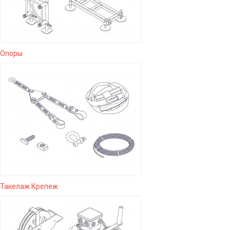
Опоры
Такелаж Крепеж