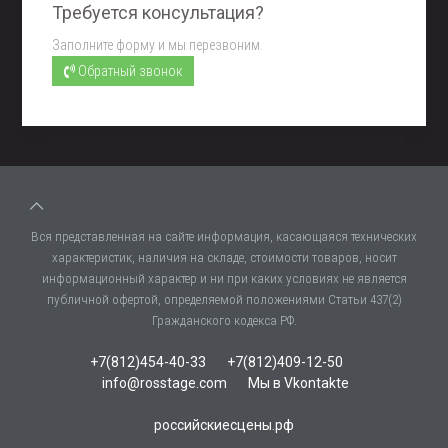
Требуется консультация?
Заполните форму и мы перезвоним.
Обратный звонок
Вся представленная на сайте информация, касающаяся технических
характеристик, наличия на складе, стоимости товаров, носит
информационный характер и ни при каких условиях не является
публичной офертой, определяемой положениями Статьи 437(2)
Гражданского кодекса РФ.
+7(812)454-40-33
+7(812)409-12-50
info@rosstage.com
Мы в Vkontakte
российскиесцены.рф