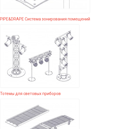
PIPE&DRAPE Система зонирования помещений
Тотемы для световых приборов