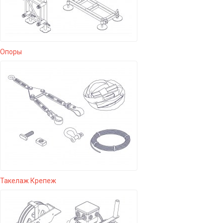
Опоры
Такелаж Крепеж