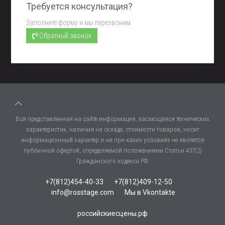
Требуется консультация?
Заполните форму и мы перезвоним.
Обратный звонок
Вся представленная на сайте информация, касающаяся технических
характеристик, наличия на складе, стоимости товаров, носит
информационный характер и ни при каких условиях не является
публичной офертой, определяемой положениями Статьи 437(2)
Гражданского кодекса РФ.
+7(812)454-40-33
+7(812)409-12-50
info@rosstage.com
Мы в Vkontakte
российскиесцены.рф