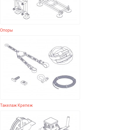
Опоры
Такелаж Крепеж