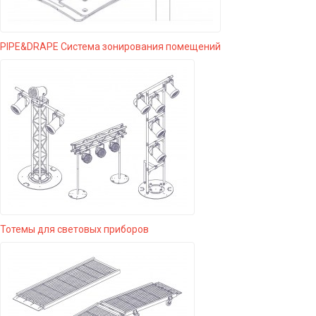
PIPE&DRAPE Система зонирования помещений
Тотемы для световых приборов