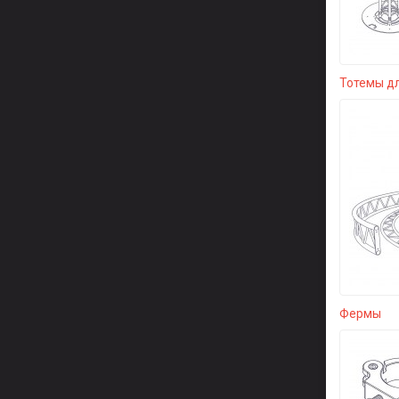
Тотемы д
Фермы