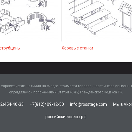
 струбцины
Хоровые станки
характеристик, наличия на складе, стоимости товаров, носит информационный
определяемой положениями Статьи 437(2) Гражданского кодекса РФ.
2)454-40-33
+7(812)409-12-50
info@rosstage.com
Мы в Vko
российскиесцены.рф