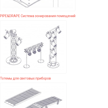
PIPE&DRAPE Система зонирования помещений
Тотемы для световых приборов