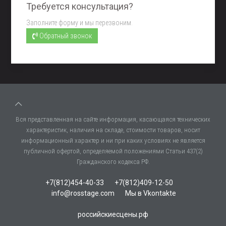
Требуется консультация?
Заполните форму и мы перезвоним.
Обратный звонок
Вся представленная на сайте информация, касающаяся технических
характеристик, наличия на складе, стоимости товаров, носит
информационный характер и ни при каких условиях не является
публичной офертой, определяемой положениями Статьи 437(2)
Гражданского кодекса РФ.
+7(812)454-40-33
+7(812)409-12-50
info@rosstage.com
Мы в Vkontakte
российскиесцены.рф