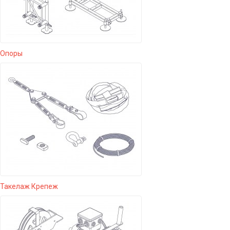
Опоры
Такелаж Крепеж