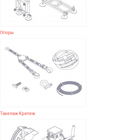
Опоры
Такелаж Крепеж