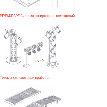
PIPE&DRAPE Система зонирования помещений
Тотемы для световых приборов