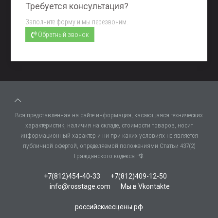
Требуется консультация?
Заполните форму и мы перезвоним.
Обратный звонок
Вся представленная на сайте информация, касающаяся технических
характеристик, наличия на складе, стоимости товаров, носит
информационный характер и ни при каких условиях не является
публичной офертой, определяемой положениями Статьи 437(2)
Гражданского кодекса РФ.
+7(812)454-40-33
+7(812)409-12-50
info@rosstage.com
Мы в Vkontakte
российскиесцены.рф