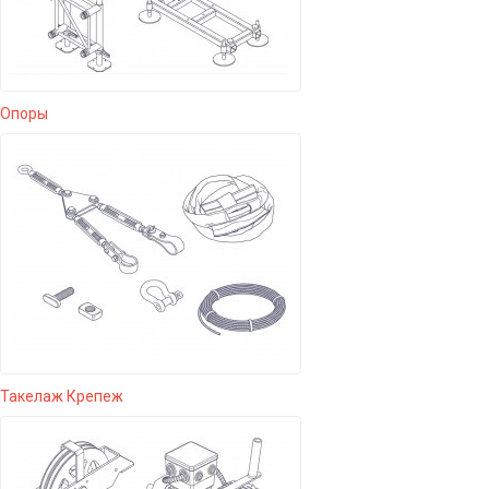
Опоры
Такелаж Крепеж