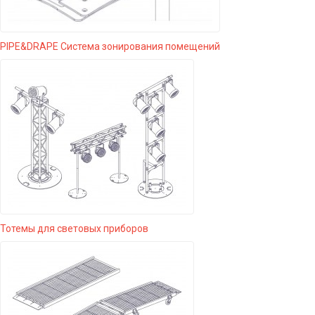
PIPE&DRAPE Система зонирования помещений
Тотемы для световых приборов