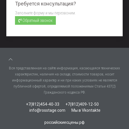
Требуется консультация?
Заполните форму и мы перезвоним.
Обратный звонок
Вся представленная на сайте информация, касающаяся технических
характеристик, наличия на складе, стоимости товаров, носит
информационный характер и ни при каких условиях не является
публичной офертой, определяемой положениями Статьи 437(2)
Гражданского кодекса РФ.
+7(812)454-40-33
+7(812)409-12-50
info@rosstage.com
Мы в Vkontakte
российскиесцены.рф