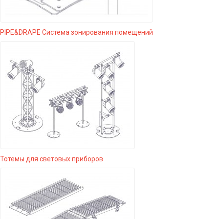
PIPE&DRAPE Система зонирования помещений
Тотемы для световых приборов