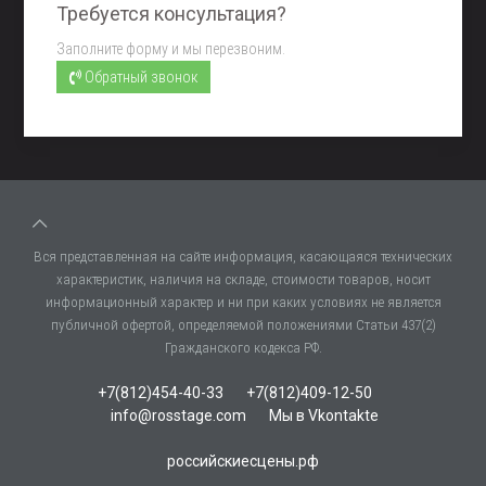
Требуется консультация?
Заполните форму и мы перезвоним.
Обратный звонок
Вся представленная на сайте информация, касающаяся технических
характеристик, наличия на складе, стоимости товаров, носит
информационный характер и ни при каких условиях не является
публичной офертой, определяемой положениями Статьи 437(2)
Гражданского кодекса РФ.
+7(812)454-40-33
+7(812)409-12-50
info@rosstage.com
Мы в Vkontakte
российскиесцены.рф