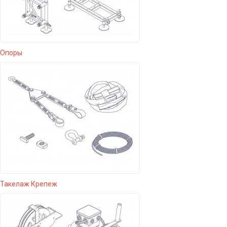
Опоры
Такелаж Крепеж