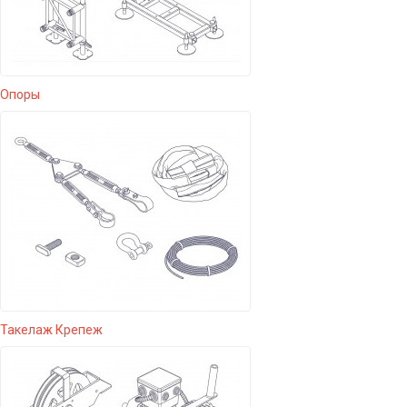
Опоры
Такелаж Крепеж