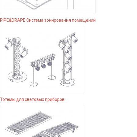
PIPE&DRAPE Система зонирования помещений
Тотемы для световых приборов