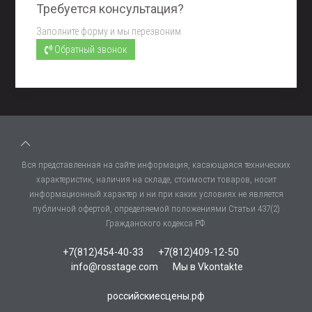
Требуется консультация?
Заполните форму и мы перезвоним.
Обратный звонок
Вся представленная на сайте информация, касающаяся технических
характеристик, наличия на складе, стоимости товаров, носит
информационный характер и ни при каких условиях не является
публичной офертой, определяемой положениями Статьи 437(2)
Гражданского кодекса РФ.
+7(812)454-40-33
+7(812)409-12-50
info@rosstage.com
Мы в Vkontakte
российскиесцены.рф