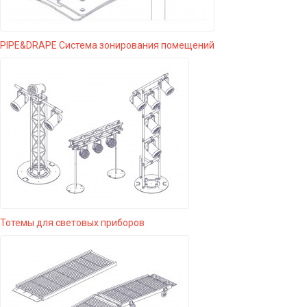
PIPE&DRAPE Система зонирования помещений
Тотемы для световых приборов