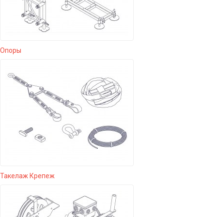
Опоры
Такелаж Крепеж