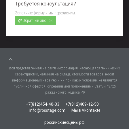
Требуется консультация?
Заполните форму и мы перезвоним.
Обратный звонок
Вся представленная на сайте информация, касающаяся технических
характеристик, наличия на складе, стоимости товаров, носит
информационный характер и ни при каких условиях не является
публичной офертой, определяемой положениями Статьи 437(2)
Гражданского кодекса РФ.
+7(812)454-40-33
+7(812)409-12-50
info@rosstage.com
Мы в Vkontakte
российскиесцены.рф