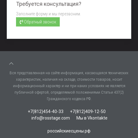
Требуется консультация?
Заполните форму и мы перезвоним.
Обратный звонок
Вся представленная на сайте информация, касающаяся технических
характеристик, наличия на складе, стоимости товаров, носит
информационный характер и ни при каких условиях не является
публичной офертой, определяемой положениями Статьи 437(2)
Гражданского кодекса РФ.
+7(812)454-40-33
+7(812)409-12-50
info@rosstage.com
Мы в Vkontakte
российскиесцены.рф