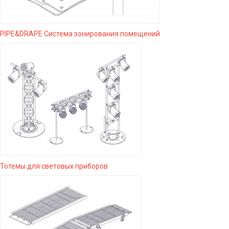
PIPE&DRAPE Система зонирования помещений
Тотемы для световых приборов