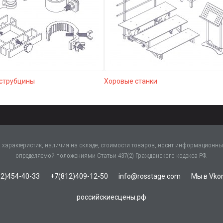
 струбцины
Хоровые станки
характеристик, наличия на складе, стоимости товаров, носит информационный
определяемой положениями Статьи 437(2) Гражданского кодекса РФ.
2)454-40-33
+7(812)409-12-50
info@rosstage.com
Мы в Vko
российскиесцены.рф