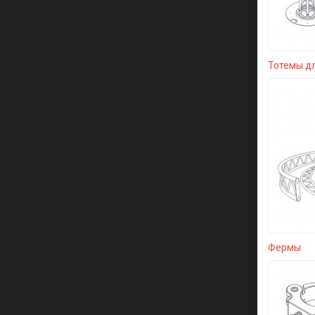
Тотемы д
Фермы