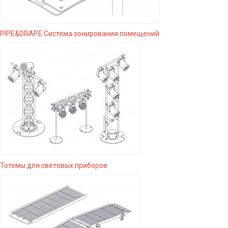
PIPE&DRAPE Система зонирования помещений
Тотемы для световых приборов