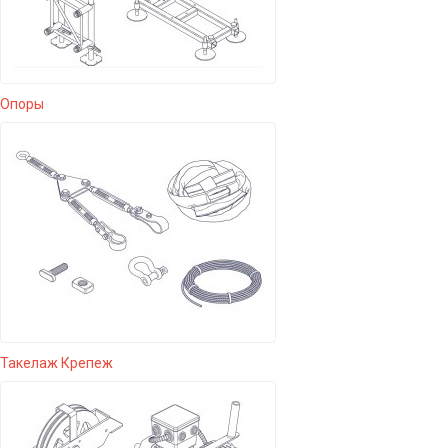
Опоры
Такелаж Крепеж