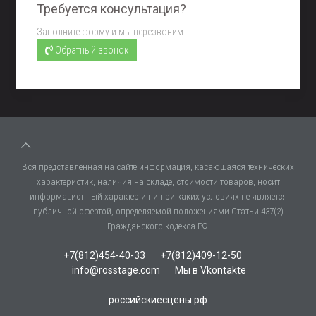
Требуется консультация?
Заполните форму и мы перезвоним.
Обратный звонок
Вся представленная на сайте информация, касающаяся технических
характеристик, наличия на складе, стоимости товаров, носит
информационный характер и ни при каких условиях не является
публичной офертой, определяемой положениями Статьи 437(2)
Гражданского кодекса РФ.
+7(812)454-40-33
+7(812)409-12-50
info@rosstage.com
Мы в Vkontakte
российскиесцены.рф