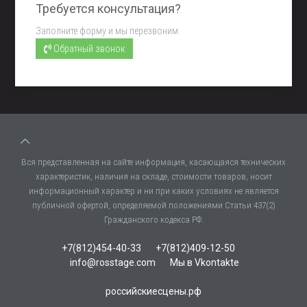
Требуется консультация?
Заполните форму и мы перезвоним.
Обратный звонок
Вся представленная на сайте информация, касающаяся технических
характеристик, наличия на складе, стоимости товаров, носит
информационный характер и ни при каких условиях не является
публичной офертой, определяемой положениями Статьи 437(2)
Гражданского кодекса РФ.
+7(812)454-40-33
+7(812)409-12-50
info@rosstage.com
Мы в Vkontakte
российскиесцены.рф