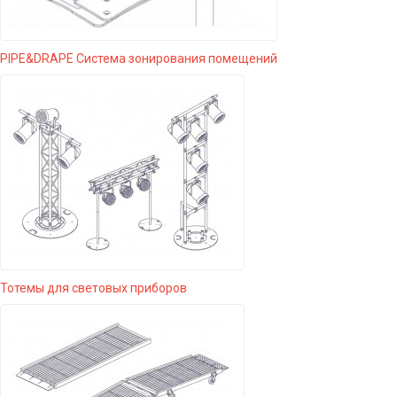
PIPE&DRAPE Система зонирования помещений
Тотемы для световых приборов