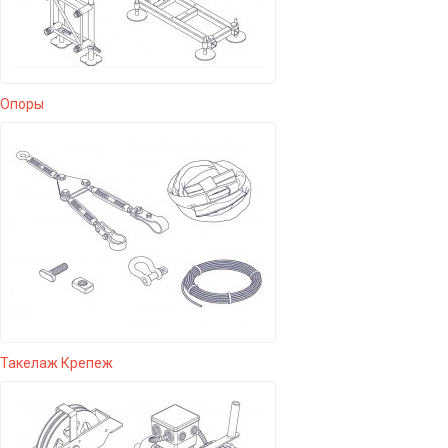
Опоры
Такелаж Крепеж