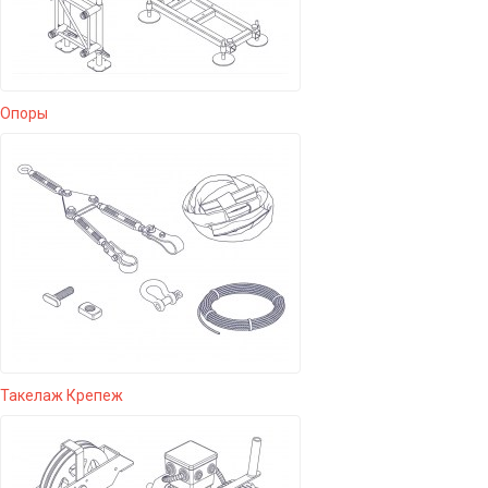
Опоры
Такелаж Крепеж