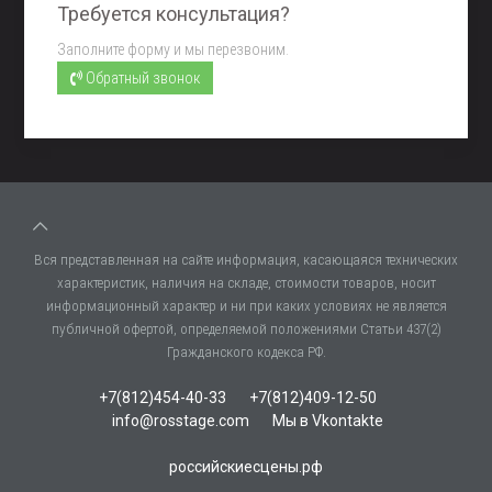
Требуется консультация?
Заполните форму и мы перезвоним.
Обратный звонок
Вся представленная на сайте информация, касающаяся технических
характеристик, наличия на складе, стоимости товаров, носит
информационный характер и ни при каких условиях не является
публичной офертой, определяемой положениями Статьи 437(2)
Гражданского кодекса РФ.
+7(812)454-40-33
+7(812)409-12-50
info@rosstage.com
Мы в Vkontakte
российскиесцены.рф