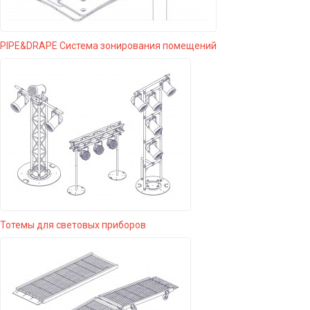
PIPE&DRAPE Система зонирования помещений
Тотемы для световых приборов