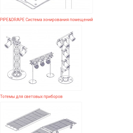
PIPE&DRAPE Система зонирования помещений
Тотемы для световых приборов