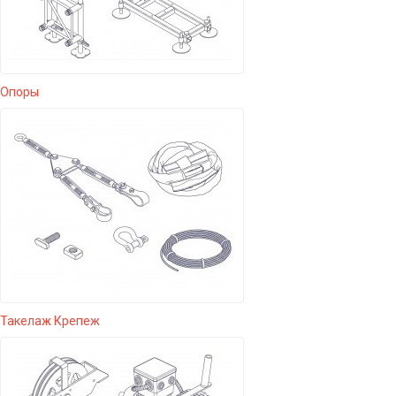
Опоры
Такелаж Крепеж