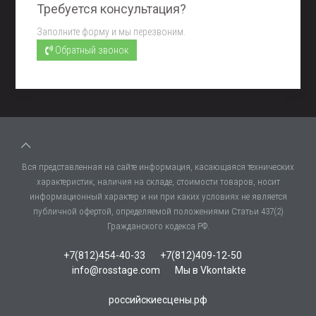
Требуется консультация?
Заполните форму и мы перезвоним.
Обратный звонок
Вся представленная на сайте информация, касающаяся технических
характеристик, наличия на складе, стоимости товаров, носит
информационный характер и ни при каких условиях не является
публичной офертой, определяемой положениями Статьи 437(2)
Гражданского кодекса РФ.
+7(812)454-40-33
+7(812)409-12-50
info@rosstage.com
Мы в Vkontakte
российскиесцены.рф