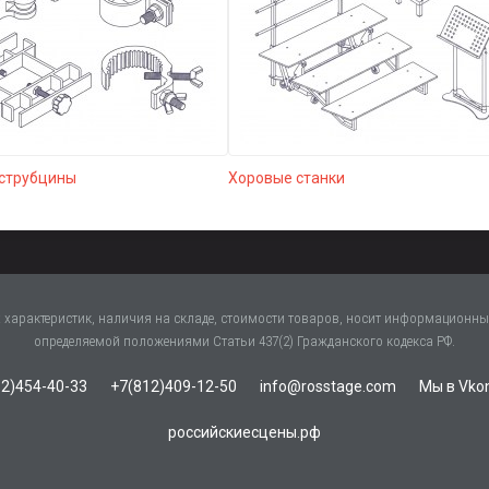
 струбцины
Хоровые станки
характеристик, наличия на складе, стоимости товаров, носит информационный
определяемой положениями Статьи 437(2) Гражданского кодекса РФ.
2)454-40-33
+7(812)409-12-50
info@rosstage.com
Мы в Vko
российскиесцены.рф