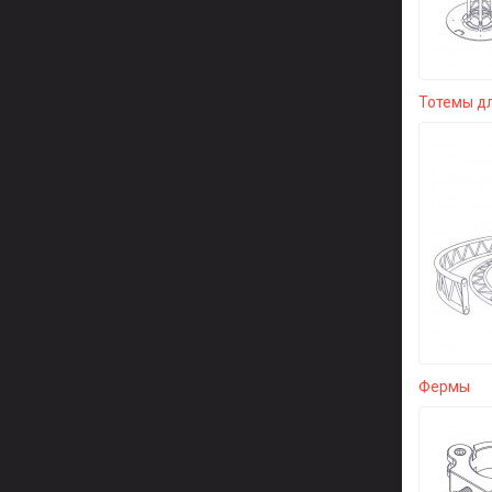
Тотемы д
Фермы