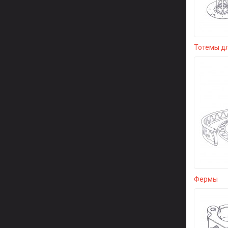
Тотемы д
Фермы