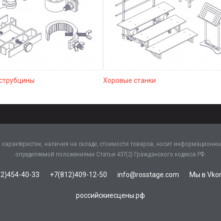
 струбцины
Хоровые станки
характеристик, наличия на складе, стоимости товаров, носит информационный
определяемой положениями Статьи 437(2) Гражданского кодекса РФ.
2)454-40-33
+7(812)409-12-50
info@rosstage.com
Мы в Vko
российскиесцены.рф