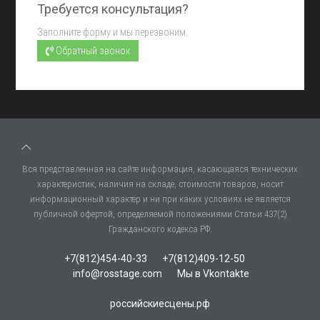
Требуется консультация?
Заполните форму и мы перезвоним.
Обратный звонок
Вся представленная на сайте информация, касающаяся технических
характеристик, наличия на складе, стоимости товаров, носит
информационный характер и ни при каких условиях не является
публичной офертой, определяемой положениями Статьи 437(2)
Гражданского кодекса РФ.
+7(812)454-40-33
+7(812)409-12-50
info@rosstage.com
Мы в Vkontakte
российскиесцены.рф