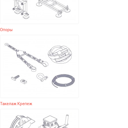
Опоры
Такелаж Крепеж