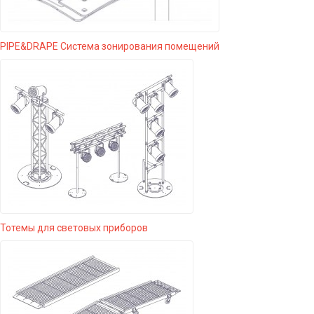
PIPE&DRAPE Система зонирования помещений
Тотемы для световых приборов