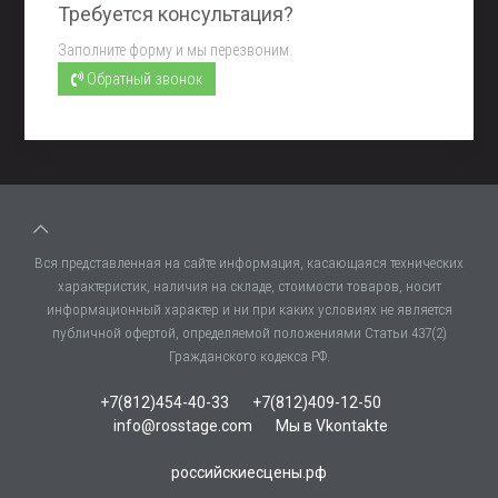
Требуется консультация?
Заполните форму и мы перезвоним.
Обратный звонок
Вся представленная на сайте информация, касающаяся технических
характеристик, наличия на складе, стоимости товаров, носит
информационный характер и ни при каких условиях не является
публичной офертой, определяемой положениями Статьи 437(2)
Гражданского кодекса РФ.
+7(812)454-40-33
+7(812)409-12-50
info@rosstage.com
Мы в Vkontakte
российскиесцены.рф