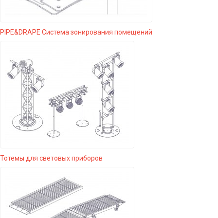
PIPE&DRAPE Система зонирования помещений
Тотемы для световых приборов