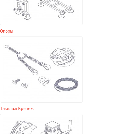
Опоры
Такелаж Крепеж