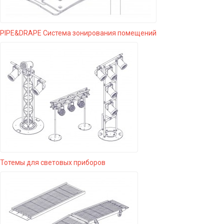
PIPE&DRAPE Система зонирования помещений
Тотемы для световых приборов