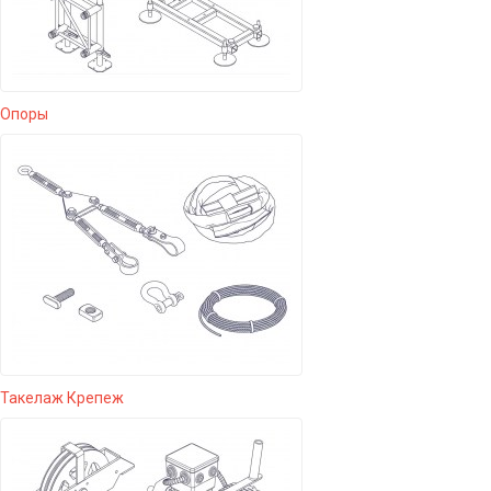
Опоры
Такелаж Крепеж