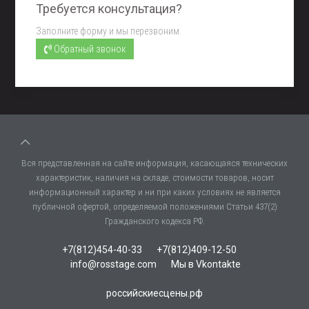
Требуется консультация?
Заполните форму и мы перезвоним.
Обратный звонок
Вся представленная на сайте информация, касающаяся технических
характеристик, наличия на складе, стоимости товаров, носит
информационный характер и ни при каких условиях не является
публичной офертой, определяемой положениями Статьи 437(2)
Гражданского кодекса РФ.
+7(812)454-40-33
+7(812)409-12-50
info@rosstage.com
Мы в Vkontakte
российскиесцены.рф