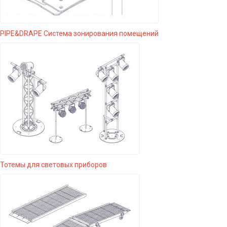
PIPE&DRAPE Система зонирования помещений
Тотемы для световых приборов