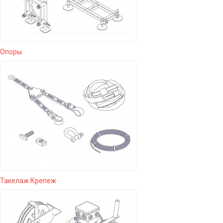
Опоры
Такелаж Крепеж