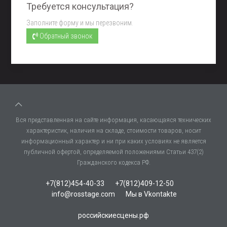
Требуется консультация?
Заполните форму и мы перезвоним.
Обратный звонок
Вся представленная на сайте информация, касающаяся технических
характеристик, наличия на складе, стоимости товаров, носит
информационный характер и ни при каких условиях не является
публичной офертой, определяемой положениями Статьи 437(2)
Гражданского кодекса РФ.
+7(812)454-40-33
+7(812)409-12-50
info@rosstage.com
Мы в Vkontakte
российскиесцены.рф