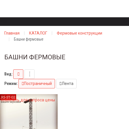
Главная
КАТАЛОГ
Фермовые конструкции
Башни фермовые
БАШНИ ФЕРМОВЫЕ
Вид:
Режим:
Постраничный
Лента
Позвонить для запроса цены