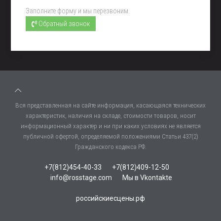
Заполните форму и мы перезвоним.
Обратный звонок
Вся представленная на сайте информация, касающаяся технических
характеристик, наличия на складе, стоимости товаров, носит
информационный характер и ни при каких условиях не является
публичной офертой, определяемой положениями Статьи 437(2)
Гражданского кодекса РФ.
+7(812)454-40-33
+7(812)409-12-50
info@rosstage.com
Мы в Vkontakte
российскиесцены.рф