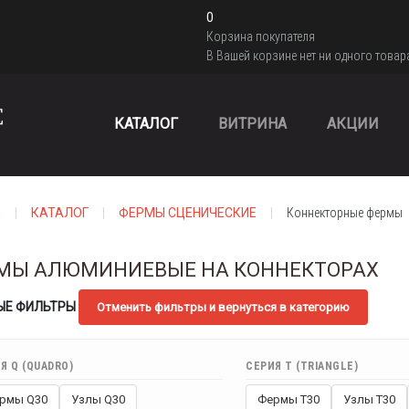
0
Корзина покупателя
В Вашей корзине нет ни одного товар
КАТАЛОГ
ВИТРИНА
АКЦИИ
я
КАТАЛОГ
ФЕРМЫ СЦЕНИЧЕСКИЕ
Коннекторные фермы
МЫ АЛЮМИНИЕВЫЕ НА КОННЕКТОРАХ
ЫЕ ФИЛЬТРЫ
Отменить фильтры и вернуться в категорию
Я Q (QUADRO)
СЕРИЯ T (TRIANGLE)
рмы Q30
Узлы Q30
Фермы T30
Узлы T30