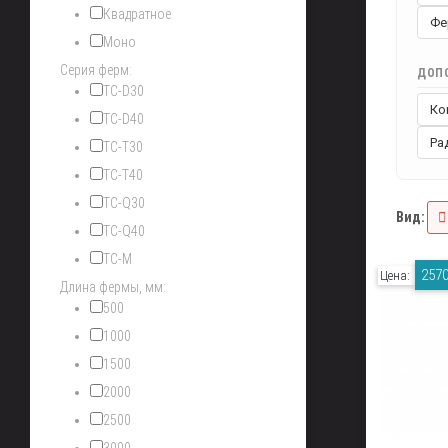
Квадратное
Фе
Моно
Серия ферм:
ДОП
TC-D30
Ко
TC-D40
Ра
TC-T30
TC-T40
TC-Q30
Вид:
TC-Q40
TC-M
2570
Цена:
Длина фермы, мм:
500
1000
1500
2000
2500