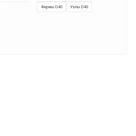
Фермы D40
Узлы D40