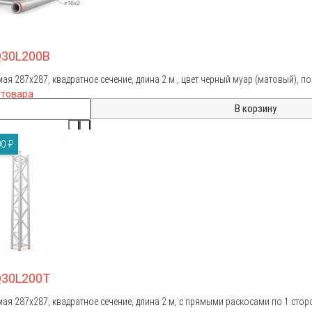
Q30L200B
ая 287х287, квадратное сечение, длина 2 м , цвет черный муар (матовый), 
 товара
0 ₽
Q30L200T
ая 287х287, квадратное сечение, длина 2 м, с прямыми раскосами по 1 стор