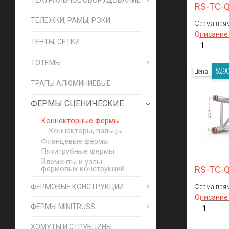
RS-TC-
ТЕЛЕЖКИ, РАМЫ, РЭКИ
Ферма прям
Описание
ТЕНТЫ, СЕТКИ
ТОТЕМЫ
5290
Цена:
ТРАПЫ АЛЮМИНИЕВЫЕ
ФЕРМЫ СЦЕНИЧЕСКИЕ
Коннекторные фермы
Коннекторы, пальцы ...
Фланцевые фермы
Пятитрубные фермы
Элементы и узлы
фермовых конструкций
RS-TC-
ФЕРМОВЫЕ КОНСТРУКЦИИ
Ферма прям
Описание
ФЕРМЫ MINITRUSS
ХОМУТЫ И СТРУБЦИНЫ