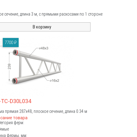
е сечение, длина 3 м, с прямыми раскосами по 1 стороне
7700 ₽
а:
-TC-D30L034
а прямая 287х48, плоское сечение, длина 0.34 м
сание товара
тегория ферм:
ямые
ина фермы, мм: