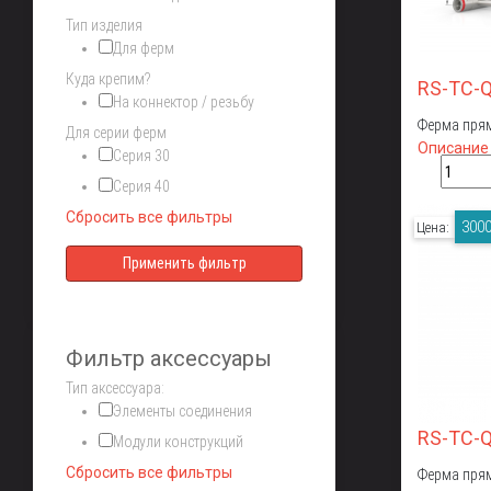
Тип изделия
Для ферм
Куда крепим?
RS-TC-
На коннектор / резьбу
Ферма прям
Для серии ферм
Описание
Серия 30
Серия 40
Сбросить все фильтры
3000
Цена:
Фильтр аксессуары
Тип аксессуара:
Элементы соединения
RS-TC-
Модули конструкций
Сбросить все фильтры
Ферма прям