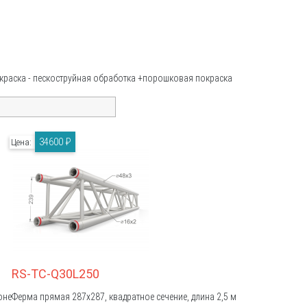
покраска - пескоструйная обработка +порошковая покраска
34600 ₽
Цена:
RS-TC-Q30L250
оне
Ферма прямая 287х287, квадратное сечение, длина 2,5 м