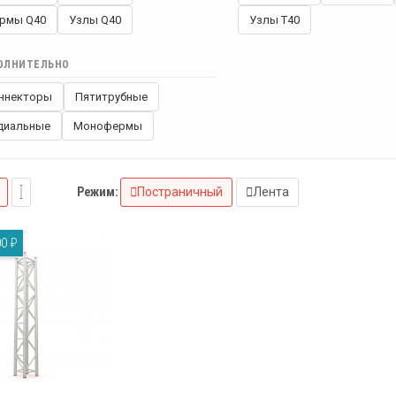
рмы Q40
Узлы Q40
Узлы T40
ОЛНИТЕЛЬНО
ннекторы
Пятитрубные
диальные
Монофермы
Режим:
Постраничный
Лента
0 ₽