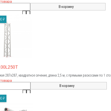
 товара
0 ₽
Q30L250T
ая 287х287, квадратное сечение, длина 2,5 м, с прямыми раскосами по 1 ст
 товара
0 ₽