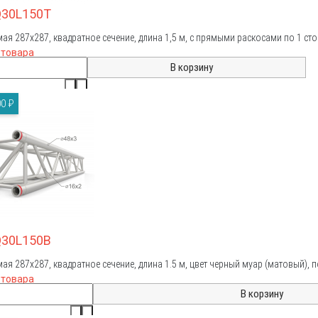
Q30L150T
ая 287х287, квадратное сечение, длина 1,5 м, с прямыми раскосами по 1 ст
 товара
0 ₽
Q30L150B
ая 287х287, квадратное сечение, длина 1.5 м, цвет черный муар (матовый),
 товара