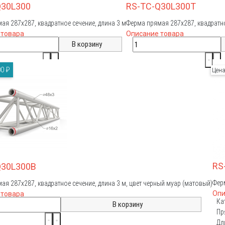
Q30L300
RS-TC-Q30L300T
ая 287х287, квадратное сечение, длина 3 м
Ферма прямая 287х287, квадратно
 товара
Описание товара
0 ₽
Цен
RS
Q30L300B
Ферм
ая 287х287, квадратное сечение, длина 3 м, цвет черный муар (матовый)
Опи
 товара
Ка
Пр
Дл