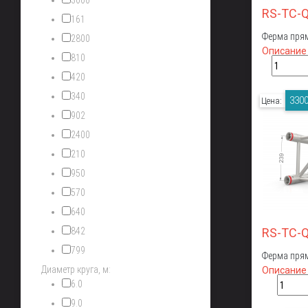
3000
RS-TC-
161
Ферма прям
2800
Описание
810
420
340
3300
Цена:
902
2400
210
950
570
640
842
RS-TC-
799
Ферма прям
Диаметр круга, м:
Описание
6.0
9.0