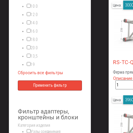
3000
Цена:
10.0
12.0
14.0
16.0
18.0
20.0
13,5
RS-TC-
19
Ферма прям
Сбросить все фильтры
Описание
3960
Цена:
Фильтр адаптеры,
кронштейны и блоки
Категория изделия
Узлы соединения