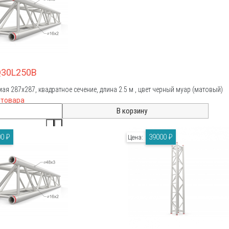
Q30L250B
ая 287х287, квадратное сечение, длина 2.5 м , цвет черный муар (матовый)
 товара
0 ₽
39000 ₽
Цена: