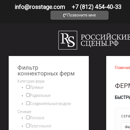
info@rosstage.com
+7 (812) 454-40-33
Позвоните мне
Фильтр
Главна
коннекторных ферм
Категория ферм:
ФЕР
Прямые
Радиальные
БЫСТР
Соединительные модули
Сечение:
СЕРИ
Плоское
Треугольное
Фе