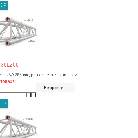
0 ₽
Q30L200
ая 287х287, квадратное сечение, длина 2 м
 товара
0 ₽