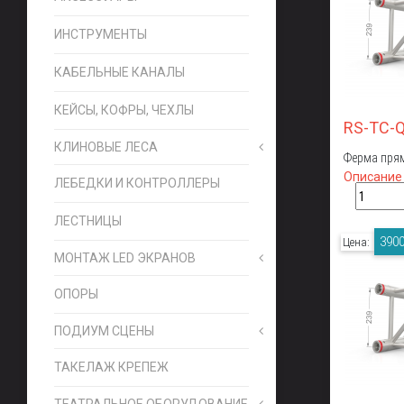
ИНСТРУМЕНТЫ
КАБЕЛЬНЫЕ КАНАЛЫ
КЕЙСЫ, КОФРЫ, ЧЕХЛЫ
RS-TC-
КЛИНОВЫЕ ЛЕСА
Ферма прям
Описание
ЛЕБЕДКИ И КОНТРОЛЛЕРЫ
ЛЕСТНИЦЫ
3900
Цена:
МОНТАЖ LED ЭКРАНОВ
ОПОРЫ
ПОДИУМ СЦЕНЫ
ТАКЕЛАЖ КРЕПЕЖ
ТЕАТРАЛЬНОЕ ОБОРУДОВАНИЕ