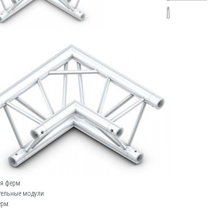
я ферм:
тельные модули
ерм: