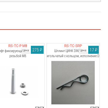
RS-TC-P M8
RS-TC-SRP
275 ₽
17 ₽
Цена:
Цена:
ифт фиксирующий стальной с
Шплинт ЦИНК DIN11024 2,0
резьбой M8
игольчатый с кольцом, исполнение D