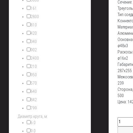
3000
Сечение:
161
Треугол
Тип соед
2800
Коннект
810
Материал
420
Алюмин
Основная
340
ø48х3
902
Раскосы
2400
ø16х2
Габарит
210
287x255
950
Межосев
570
239
Сторона,
640
500
842
Цена:
14
799
Диаметр круга, м:
6.0
9.0