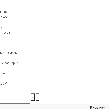
ьное
инения:
орное
:
ий
 труба:
:
ные размеры:
ые размеры:
 мм:
200
₽