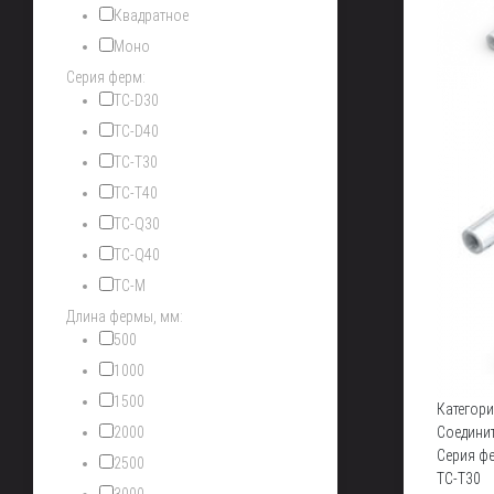
Квадратное
Моно
Серия ферм:
TC-D30
TC-D40
TC-T30
TC-T40
TC-Q30
TC-Q40
TC-M
Длина фермы, мм:
500
1000
1500
Категори
2000
Соедини
Серия ф
2500
TC-T30