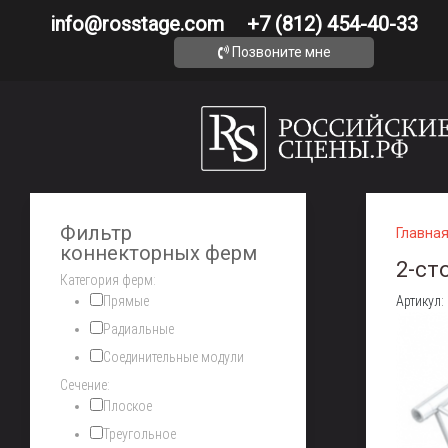
info@rosstage.com
+7 (812) 454-40-33
Позвоните мне
Фильтр
Главна
коннекторных ферм
2-ст
Категория ферм:
Прямые
Артикул:
Радиальные
Соединительные модули
Сечение:
Плоское
Треугольное