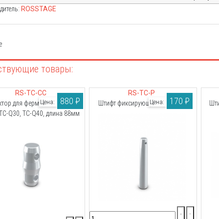
дитель:
ROSSTAGE
е
RS-TC-CC
RS-TC-P
880 ₽
170 ₽
Цена:
Цена:
ктор для ферм алюминиевых
Штифт фиксирующий стальной
Шт
TC-Q30, TC-Q40, длина 88мм