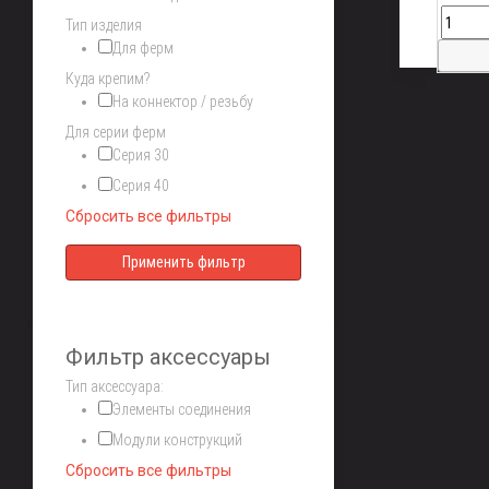
Тип изделия
Для ферм
Куда крепим?
На коннектор / резьбу
Для серии ферм
Серия 30
Серия 40
Сбросить все фильтры
Фильтр аксессуары
Тип аксессуара:
Элементы соединения
Модули конструкций
Сбросить все фильтры