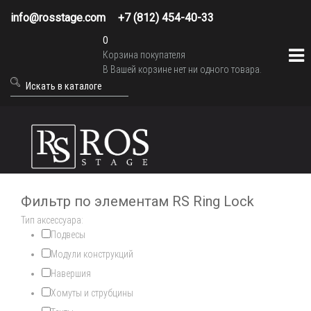
info@rosstage.com
+7 (812) 454-40-33
0
Корзина покупателя
В Вашей корзине нет ни одного товара.
Фильтр по элементам RS Ring Lock
Тип аксессуара:
Подвесы
Модули конструкций
Навершия
Хомуты и струбцины