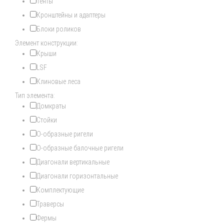
Тенты
Кронштейны и адаптеры
Блоки роликов
Элемент конструкции:
Крыши
LSF
Клиновые леса
Тип элемента:
Домкраты
Стойки
О-образные ригели
О-образные балочные ригели
Диагонали вертикальные
Диагонали горизонтальные
Комплектующие
Траверсы
Фермы