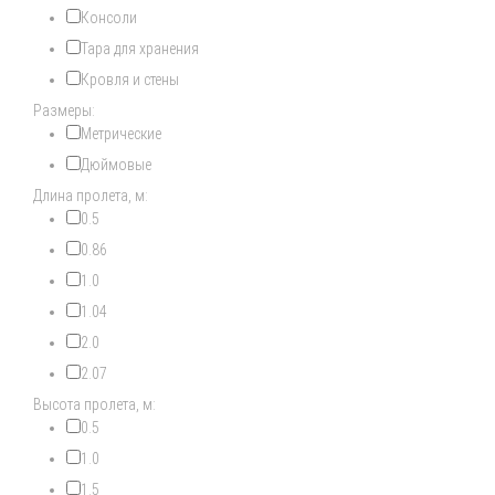
Консоли
Тара для хранения
Кровля и стены
Размеры:
Метрические
Дюймовые
Длина пролета, м:
0.5
0.86
1.0
1.04
2.0
2.07
Высота пролета, м:
0.5
1.0
1.5