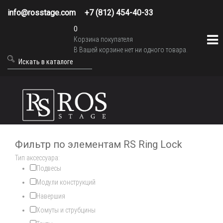
info@rosstage.com
+7 (812) 454-40-33
0
Корзина покупателя
В Вашей корзине нет ни одного товара.
Фильтр по элементам RS Ring Lock
Тип аксессуара:
Подвесы
Модули конструкций
Навершия
Хомуты и струбцины