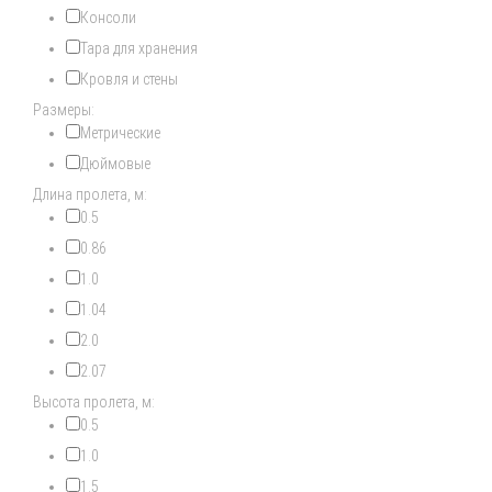
Консоли
Тара для хранения
Кровля и стены
Размеры:
Метрические
Дюймовые
Длина пролета, м:
0.5
0.86
1.0
1.04
2.0
2.07
Высота пролета, м:
0.5
1.0
1.5