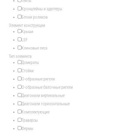
Тенты
Кронштейны и адаптеры
Блоки роликов
Элемент конструкции:
Крыши
LSF
Клиновые леса
Тип элемента:
Домкраты
Стойки
О-образные ригели
О-образные балочные ригели
Диагонали вертикальные
Диагонали горизонтальные
Комплектующие
Траверсы
Фермы