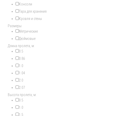
Консоли
Тара для хранения
Кровля и стены
Размеры:
Метрические
Дюймовые
Длина пролета, м:
0.5
0.86
1.0
1.04
2.0
2.07
Высота пролета, м:
0.5
1.0
1.5