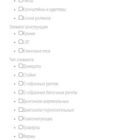
Тенты
Кронштейны и адаптеры
Блоки роликов
Элемент конструкции:
Крыши
LSF
Клиновые леса
Тип элемента:
Домкраты
Стойки
О-образные ригели
О-образные балочные ригели
Диагонали вертикальные
Диагонали горизонтальные
Комплектующие
Траверсы
Фермы