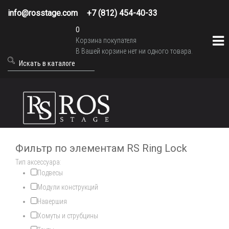
info@rosstage.com
+7 (812) 454-40-33
0
Корзина покупателя
В Вашей корзине нет ни одного товара.
Фильтр по элементам RS Ring Lock
Тип аксессуара:
Подвесы
Модули конструкций
Навершия
Хомуты и струбцины