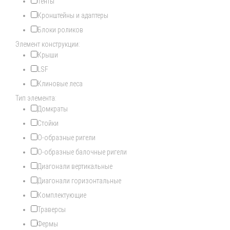
Тенты
Кронштейны и адаптеры
Блоки роликов
Элемент конструкции:
Крыши
LSF
Клиновые леса
Тип элемента:
Домкраты
Стойки
О-образные ригели
О-образные балочные ригели
Диагонали вертикальные
Диагонали горизонтальные
Комплектующие
Траверсы
Фермы