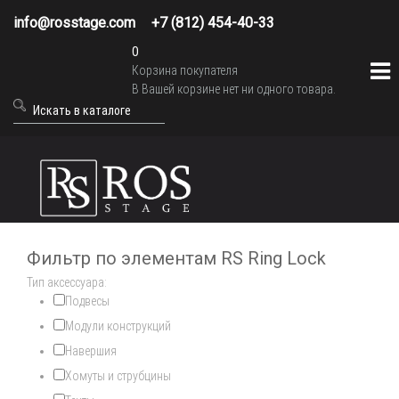
info@rosstage.com
+7 (812) 454-40-33
0
Корзина покупателя
В Вашей корзине нет ни одного товара.
Фильтр по элементам RS Ring Lock
Тип аксессуара:
Подвесы
Модули конструкций
Навершия
Хомуты и струбцины