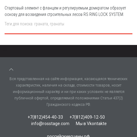
Cтартовый элемент с фланцем и регулируемым домкратом образует
основу для возведения строительных лесов RS RING LOCK SYSTEM.
Теги для поиска: граната, гранаты
Вся представленная на сайте информация, касающаяся технических
характеристик, наличия на складе, стоимости товаров, носит
информационный характер и ни при каких условиях не является
публичной офертой, определяемой положениями Статьи 437(2)
Гражданского кодекса РФ.
+7(812)454-40-33
+7(812)409-12-50
info@rosstage.com
Мы в Vkontakte
российскиесцены.рф