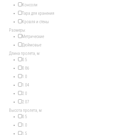
Консоли
Тара для хранения
Кровля и стены
Размеры:
Метрические
Дюймовые
Длина пролета, м:
0.5
0.86
1.0
1.04
2.0
2.07
Высота пролета, м:
0.5
1.0
1.5