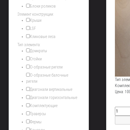
Блоки роликов
Элемент конструкции:
Крыши
LSF
Клиновые леса
Тип элемента:
Домкраты
Стойки
О-образные ригели
О-образные балочные
Тип элем
ригели
Комплек
Диагонали вертикальные
Цена:
10
Диагонали горизонтальные
Комплектующие
Траверсы
Фермы