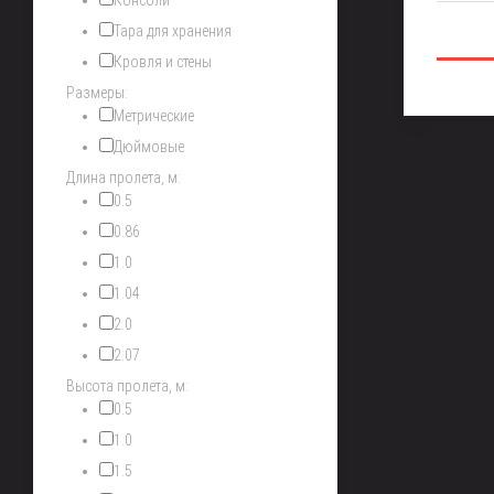
Консоли
Тара для хранения
Кровля и стены
Размеры:
Метрические
Дюймовые
Длина пролета, м:
0.5
0.86
1.0
1.04
2.0
2.07
Высота пролета, м:
0.5
1.0
1.5