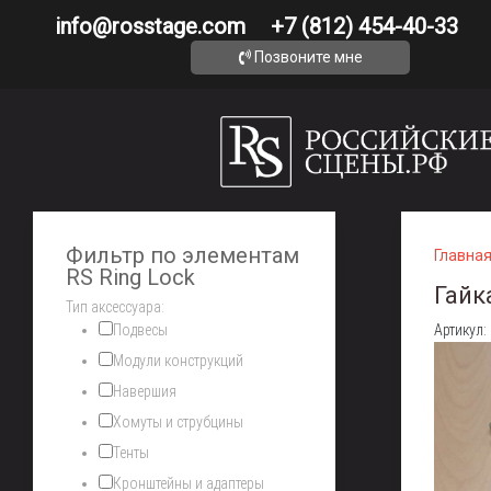
info@rosstage.com
+7 (812) 454-40-33
Позвоните мне
Фильтр по элементам
Главна
RS Ring Lock
Гайк
Тип аксессуара:
Подвесы
Артикул:
Модули конструкций
Навершия
Хомуты и струбцины
Тенты
Кронштейны и адаптеры