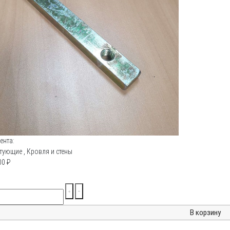
ента:
тующие
,
Кровля и стены
00
₽